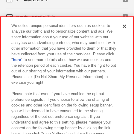
スマホ・PCであそぶ
We collect unique personal identifiers such as cookies to
analyze our traffic and to personalize content and ads. We
イベント・キャンペーン
share information about your use of our website with our
analytics and advertising partners, who may combine it with
other information that you have provided to them or that they
have collected from your use of their services. Please click
"
here
" to see more details about how we use cookies and
関連会社
サステナビリティ
サイトポリシー
the retention period of each cookie. You have the right to opt
out of our sharing of your information with our partners.
プライバシーポリシー
ウェブアクセシビリティ方針と検証結果
Please click [Do Not Share My Personal Information] to
exercise your right.
お取引先さまとともに
食品のご提供について
カスタマーハラスメント対応方針
よくあるご質問・お問い合わせ
Please note that even if you have enabled the opt-out
preference signals , if you choose to allow the sharing of
cookies and other identifiers on the following setup banner,
you will be deemed to have consented to the sharing
regardless of the opt-out preference signals . If you
understand and agree to this setting, please manage your
consent on the following setup banner by clicking the link
below, then click 'Save Settings' and close the banner.