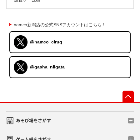
namco新潟店の公式SNSアカウントはこちら！
@namco_ciruq
@gasha_niigata
先
あそび場をさがす
ゲーム機をさがす