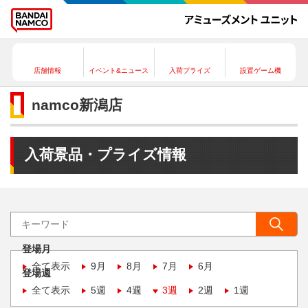
店舗情報
イベント&ニュース
入荷プライズ
設置ゲーム機
namco新潟店
入荷景品・プライズ情報
登場月
全て表示
9月
8月
7月
6月
登場週
全て表示
5週
4週
3週
2週
1週