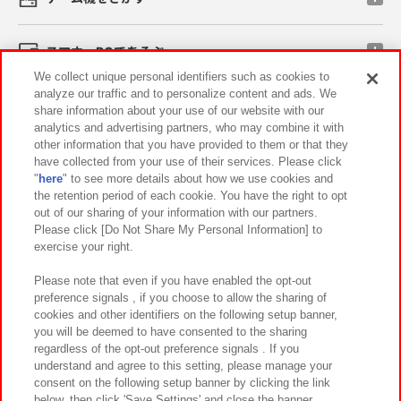
スマホ・PCであそぶ
We collect unique personal identifiers such as cookies to
analyze our traffic and to personalize content and ads. We
イベント・キャンペーン
share information about your use of our website with our
analytics and advertising partners, who may combine it with
other information that you have provided to them or that they
have collected from your use of their services. Please click
"
here
" to see more details about how we use cookies and
関連会社
サステナビリティ
サイトポリシー
the retention period of each cookie. You have the right to opt
out of our sharing of your information with our partners.
プライバシーポリシー
ウェブアクセシビリティ方針と検証結果
Please click [Do Not Share My Personal Information] to
exercise your right.
お取引先さまとともに
食品のご提供について
カスタマーハラスメント対応方針
よくあるご質問・お問い合わせ
Please note that even if you have enabled the opt-out
preference signals , if you choose to allow the sharing of
cookies and other identifiers on the following setup banner,
you will be deemed to have consented to the sharing
regardless of the opt-out preference signals . If you
understand and agree to this setting, please manage your
consent on the following setup banner by clicking the link
below, then click 'Save Settings' and close the banner.