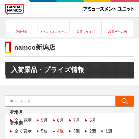
店舗情報
イベント&ニュース
入荷プライズ
設置ゲーム機
namco新潟店
入荷景品・プライズ情報
登場月
全て表示
9月
8月
7月
6月
登場週
全て表示
5週
4週
3週
2週
1週