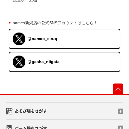
namco新潟店の公式SNSアカウントはこちら！
@namco_ciruq
@gasha_niigata
先
あそび場をさがす
ゲーム機をさがす