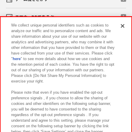
スマホ・PCであそぶ
We collect unique personal identifiers such as cookies to
analyze our traffic and to personalize content and ads. We
イベント・キャンペーン
share information about your use of our website with our
analytics and advertising partners, who may combine it with
other information that you have provided to them or that they
have collected from your use of their services. Please click
"
here
" to see more details about how we use cookies and
関連会社
サステナビリティ
サイトポリシー
the retention period of each cookie. You have the right to opt
out of our sharing of your information with our partners.
プライバシーポリシー
ウェブアクセシビリティ方針と検証結果
Please click [Do Not Share My Personal Information] to
exercise your right.
お取引先さまとともに
食品のご提供について
カスタマーハラスメント対応方針
よくあるご質問・お問い合わせ
Please note that even if you have enabled the opt-out
preference signals , if you choose to allow the sharing of
cookies and other identifiers on the following setup banner,
you will be deemed to have consented to the sharing
regardless of the opt-out preference signals . If you
understand and agree to this setting, please manage your
consent on the following setup banner by clicking the link
below, then click 'Save Settings' and close the banner.