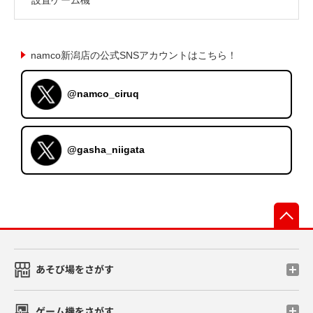
namco新潟店の公式SNSアカウントはこちら！
@namco_ciruq
@gasha_niigata
先
あそび場をさがす
ゲーム機をさがす