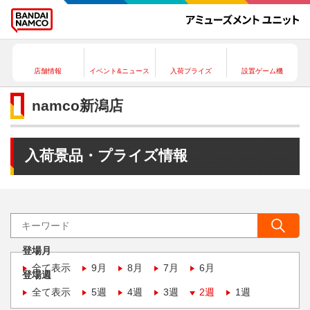
店舗情報
イベント&ニュース
入荷プライズ
設置ゲーム機
namco新潟店
入荷景品・プライズ情報
登場月
全て表示
9月
8月
7月
6月
登場週
全て表示
5週
4週
3週
2週
1週