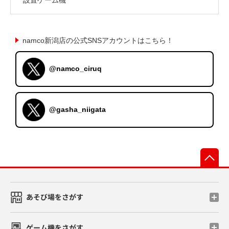
namco新潟店の公式SNSアカウントはこちら！
@namco_ciruq
@gasha_niigata
先
あそび場をさがす
ゲーム機をさがす