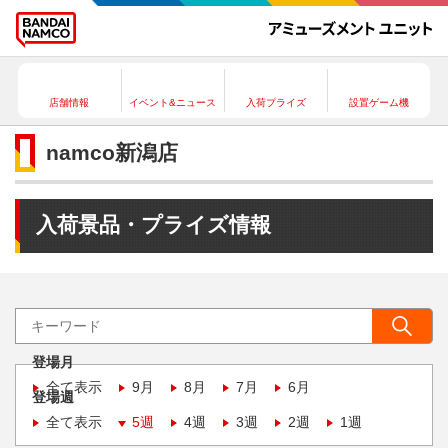
店舗情報
イベント&ニュース
入荷プライズ
設置ゲーム機
namco新潟店
入荷景品・プライズ情報
登場月
全て表示
9月
8月
7月
6月
登場週
全て表示
5週
4週
3週
2週
1週