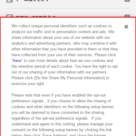
スマホ・PCであそぶ
We collect unique personal identifiers such as cookies to
analyze our traffic and to personalize content and ads. We
イベント・キャンペーン
share information about your use of our website with our
analytics and advertising partners, who may combine it with
other information that you have provided to them or that they
have collected from your use of their services. Please click
"
here
" to see more details about how we use cookies and
関連会社
サステナビリティ
サイトポリシー
the retention period of each cookie. You have the right to opt
out of our sharing of your information with our partners.
プライバシーポリシー
ウェブアクセシビリティ方針と検証結果
Please click [Do Not Share My Personal Information] to
exercise your right.
お取引先さまとともに
食品のご提供について
カスタマーハラスメント対応方針
よくあるご質問・お問い合わせ
Please note that even if you have enabled the opt-out
preference signals , if you choose to allow the sharing of
cookies and other identifiers on the following setup banner,
you will be deemed to have consented to the sharing
regardless of the opt-out preference signals . If you
understand and agree to this setting, please manage your
consent on the following setup banner by clicking the link
below, then click 'Save Settings' and close the banner.