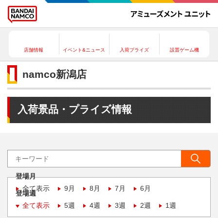
店舗情報
イベント&ニュース
入荷プライズ
設置ゲーム機
namco新潟店
入荷景品・プライズ情報
登場月
全て表示
9月
8月
7月
6月
登場週
全て表示
5週
4週
3週
2週
1週