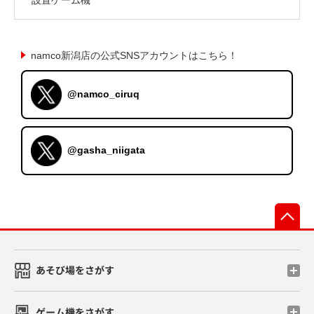
namco新潟店の公式SNSアカウントはこちら！
@namco_ciruq
@gasha_niigata
先
あそび場をさがす
ゲーム機をさがす