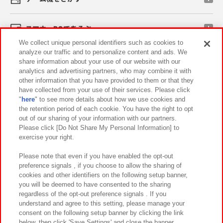
スマホ・PCであそぶ
We collect unique personal identifiers such as cookies to
analyze our traffic and to personalize content and ads. We
イベント・キャンペーン
share information about your use of our website with our
analytics and advertising partners, who may combine it with
other information that you have provided to them or that they
have collected from your use of their services. Please click
"
here
" to see more details about how we use cookies and
関連会社
サステナビリティ
サイトポリシー
the retention period of each cookie. You have the right to opt
out of our sharing of your information with our partners.
プライバシーポリシー
ウェブアクセシビリティ方針と検証結果
Please click [Do Not Share My Personal Information] to
exercise your right.
お取引先さまとともに
食品のご提供について
カスタマーハラスメント対応方針
よくあるご質問・お問い合わせ
Please note that even if you have enabled the opt-out
preference signals , if you choose to allow the sharing of
cookies and other identifiers on the following setup banner,
you will be deemed to have consented to the sharing
regardless of the opt-out preference signals . If you
understand and agree to this setting, please manage your
consent on the following setup banner by clicking the link
below, then click 'Save Settings' and close the banner.