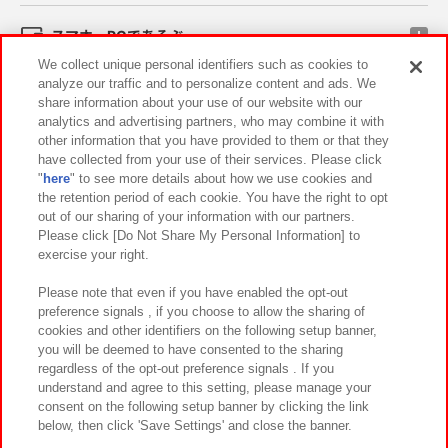
スマホ・PCであそぶ
We collect unique personal identifiers such as cookies to
analyze our traffic and to personalize content and ads. We
イベント・キャンペーン
share information about your use of our website with our
analytics and advertising partners, who may combine it with
other information that you have provided to them or that they
have collected from your use of their services. Please click
"
here
" to see more details about how we use cookies and
関連会社
サステナビリティ
サイトポリシー
the retention period of each cookie. You have the right to opt
out of our sharing of your information with our partners.
プライバシーポリシー
ウェブアクセシビリティ方針と検証結果
Please click [Do Not Share My Personal Information] to
exercise your right.
お取引先さまとともに
食品のご提供について
カスタマーハラスメント対応方針
よくあるご質問・お問い合わせ
Please note that even if you have enabled the opt-out
preference signals , if you choose to allow the sharing of
cookies and other identifiers on the following setup banner,
you will be deemed to have consented to the sharing
regardless of the opt-out preference signals . If you
understand and agree to this setting, please manage your
consent on the following setup banner by clicking the link
below, then click 'Save Settings' and close the banner.
©Bandai Namco Amusement Inc.