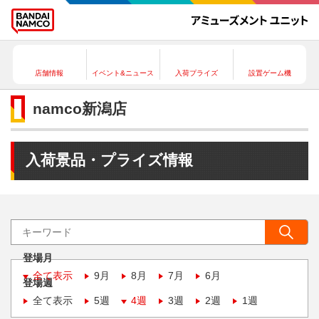
店舗情報
イベント&ニュース
入荷プライズ
設置ゲーム機
namco新潟店
入荷景品・プライズ情報
登場月
全て表示
9月
8月
7月
6月
登場週
全て表示
5週
4週
3週
2週
1週