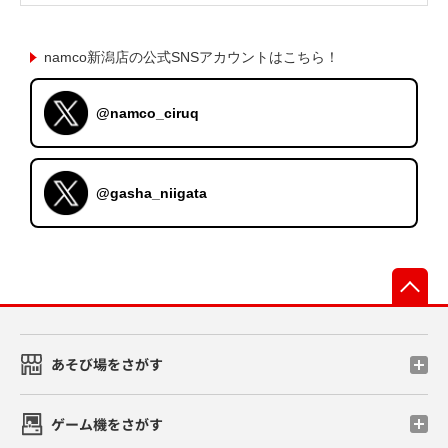
namco新潟店の公式SNSアカウントはこちら！
@namco_ciruq
@gasha_niigata
先
あそび場をさがす
ゲーム機をさがす