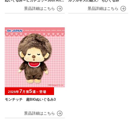
ぬいぐるみ～ピカチュウ～30th Anni
ルプルギスの廻天〉 ちびぐるみ
versary
7
5
2026年
月第
週～登場
モンチッチ 超BIGぬいぐるみ3