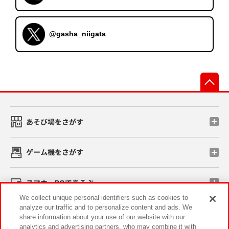
@gasha_niigata
先
あそび場をさがす
ゲーム機をさがす
スマホ・PCであそぶ
We collect unique personal identifiers such as cookies to
analyze our traffic and to personalize content and ads. We
イベント・キャンペーン
share information about your use of our website with our
analytics and advertising partners, who may combine it with