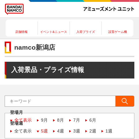
店舗情報
イベント&ニュース
入荷プライズ
設置ゲーム機
namco新潟店
入荷景品・プライズ情報
登場月
全て表示
9月
8月
7月
6月
登場週
全て表示
5週
4週
3週
2週
1週