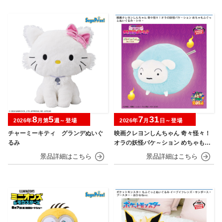
8
5
7
31
2026年
月第
週～登場
2026年
月
日～登場
チャーミーキティ グランデぬいぐ
映画クレヨンしんちゃん 奇々怪々！
るみ
オラの妖怪バケ～ション めちゃもふ
ぐっとぬいぐるみ シロ