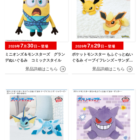
7
30
7
29
2026年
月
日～登場
2026年
月
日～登場
ミニオンズ＆モンスターズ グラン
ポケットモンスター もふぐっとぬい
デぬいぐるみ コミックスタイル
ぐるみ イーブイフレンズ～サンダー
ス・ブースター～おひるねver.