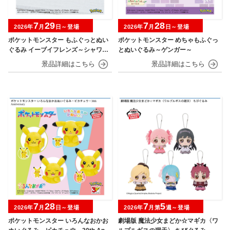
7
29
7
28
2026年
月
日～登場
2026年
月
日～登場
ポケットモンスター もふぐっとぬい
ポケットモンスター めちゃもふぐっ
ぐるみ イーブイフレンズ～シャワー
とぬいぐるみ～ゲンガー～
ズ・グレイシア～おひるねver.
7
28
7
5
2026年
月
日～登場
2026年
月第
週～登場
ポケットモンスター いろんなおかお
劇場版 魔法少女まどか☆マギカ〈ワ