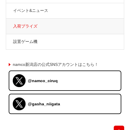
イベント&ニュース
入荷プライズ
設置ゲーム機
namco新潟店の公式SNSアカウントはこちら！
@namco_ciruq
@gasha_niigata
先