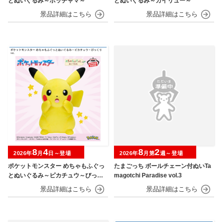
とぬいぐるみ～ポッチャマ～
とぬいぐるみ～カイリュー～
8
4
8
2
2026年
月
日～登場
2026年
月第
週～登場
ポケットモンスター めちゃもふぐっ
たまごっち ボールチェーン付ぬいTa
とぬいぐるみ～ピカチュウ～びっく
magotchi Paradise vol.3
りver.