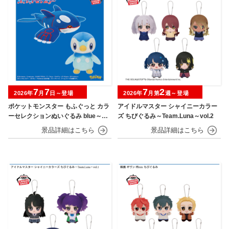
7
7
7
2
2026年
月
日～登場
2026年
月第
週～登場
ポケットモンスター もふぐっと カラ
アイドルマスター シャイニーカラー
ーセレクションぬいぐるみ blue～カ
ズ ちびぐるみ～Team.Luna～vol.2
イオーガ・ポッチャマ～