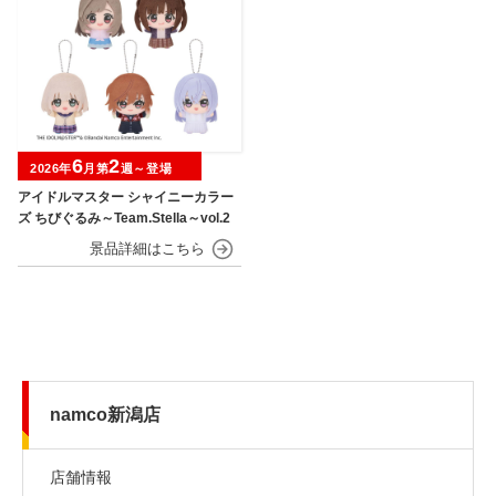
6
2
2026年
月第
週～登場
アイドルマスター シャイニーカラー
ズ ちびぐるみ～Team.Stella～vol.2
namco新潟店
店舗情報