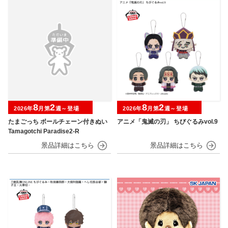
8
2
8
2
2026年
月第
週～登場
2026年
月第
週～登場
たまごっち ボールチェーン付きぬい
アニメ「鬼滅の刃」 ちびぐるみvol.9
Tamagotchi Paradise2-R