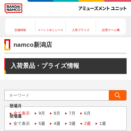
店舗情報
イベント&ニュース
入荷プライズ
設置ゲーム機
namco新潟店
入荷景品・プライズ情報
登場月
全て表示
9月
8月
7月
6月
登場週
全て表示
5週
4週
3週
2週
1週