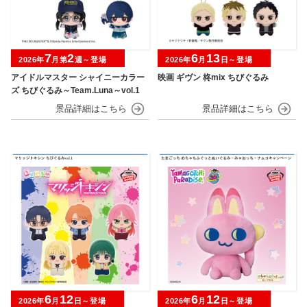
7
2
6
13
2026年
月第
週～登場
2026年
月
日～登場
アイドルマスター シャイニーカラー
映画 ギヴン 柊mix ちびぐるみ
ズ ちびぐるみ～Team.Luna～vol.1
6
12
6
12
2026年
月
日～登場
2026年
月
日～登場