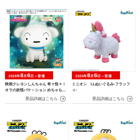
8
6
8
6
2026年
月
日～登場
2026年
月
日～登場
映画クレヨンしんちゃん 奇々怪々！
ミニオン LLぬいぐるみ‐フラッフ
オラの妖怪バケ～ション めちゃもふ
ィ‐
ぐっとぬいぐるみ～おすわりポーズ
のシロ～