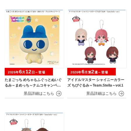
6
12
6
2
2026年
月
日～登場
2026年
月第
週～登場
たまごっち めちゃもふぐっとぬいぐ
アイドルマスター シャイニーカラー
るみ～まめっち～ナムコキャンペー
ズ ちびぐるみ～Team.Stella～vol.1
ン