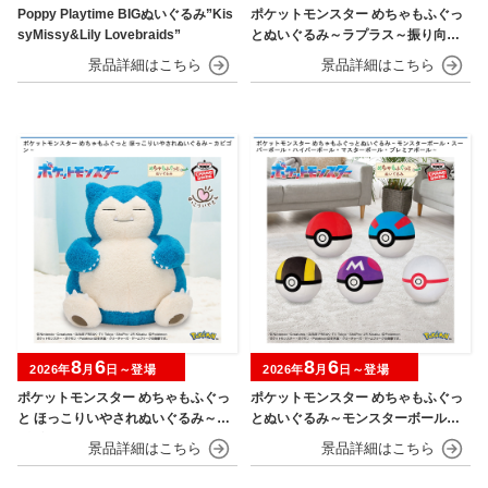
Poppy Playtime BIGぬいぐるみ”Kis
ポケットモンスター めちゃもふぐっ
syMissy&Lily Lovebraids”
とぬいぐるみ～ラプラス～振り向きv
er.
8
6
8
6
2026年
月
日～登場
2026年
月
日～登場
ポケットモンスター めちゃもふぐっ
ポケットモンスター めちゃもふぐっ
と ほっこりいやされぬいぐるみ～カ
とぬいぐるみ～モンスターボール・
ビゴン～
スーパーボール・ハイパーボール・
マスターボール・プレミアボール～