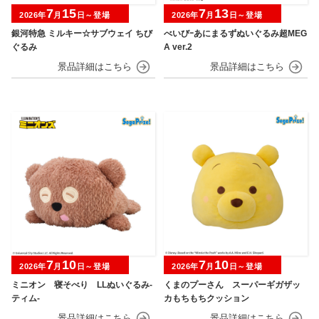
7
15
7
13
2026年
月
日～登場
2026年
月
日～登場
銀河特急 ミルキー☆サブウェイ ちび
べいびｰあにまるずぬいぐるみ超MEG
ぐるみ
A ver.2
7
10
7
10
2026年
月
日～登場
2026年
月
日～登場
ミニオン 寝そべり LLぬいぐるみ‐
くまのプーさん スーパーギガザッ
ティム‐
カもちもちクッション