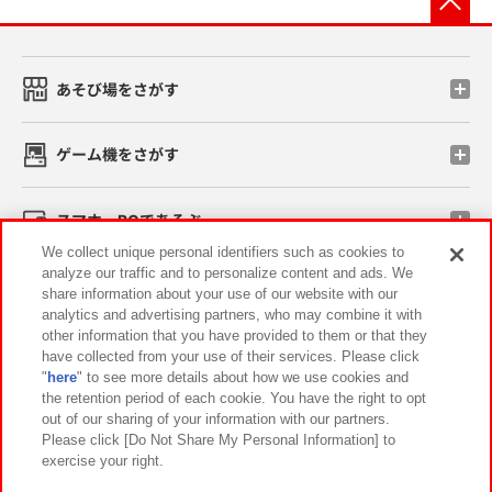
あそび場をさがす
ゲーム機をさがす
スマホ・PCであそぶ
We collect unique personal identifiers such as cookies to
analyze our traffic and to personalize content and ads. We
イベント・キャンペーン
share information about your use of our website with our
analytics and advertising partners, who may combine it with
other information that you have provided to them or that they
have collected from your use of their services. Please click
"
here
" to see more details about how we use cookies and
関連会社
サステナビリティ
サイトポリシー
the retention period of each cookie. You have the right to opt
out of our sharing of your information with our partners.
プライバシーポリシー
ウェブアクセシビリティ方針と検証結果
Please click [Do Not Share My Personal Information] to
exercise your right.
お取引先さまとともに
食品のご提供について