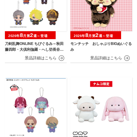
8
2
8
2
2026年
月第
週～登場
2026年
月第
週～登場
刀剣乱舞ONLINE ちびぐるみ～秋田
モンチッチ おしゃぶりBIGぬいぐる
藤四郎・大倶利伽羅・へし切長谷
み
部・獅子王・火車切～