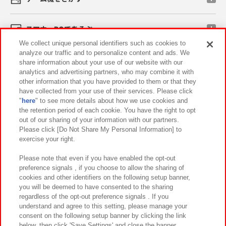
スマホ・PCであそぶ
We collect unique personal identifiers such as cookies to
analyze our traffic and to personalize content and ads. We
イベント・キャンペーン
share information about your use of our website with our
analytics and advertising partners, who may combine it with
other information that you have provided to them or that they
have collected from your use of their services. Please click
"
here
" to see more details about how we use cookies and
関連会社
サステナビリティ
サイトポリシー
the retention period of each cookie. You have the right to opt
out of our sharing of your information with our partners.
プライバシーポリシー
ウェブアクセシビリティ方針と検証結果
Please click [Do Not Share My Personal Information] to
exercise your right.
お取引先さまとともに
食品のご提供について
カスタマーハラスメント対応方針
よくあるご質問・お問い合わせ
Please note that even if you have enabled the opt-out
preference signals , if you choose to allow the sharing of
cookies and other identifiers on the following setup banner,
you will be deemed to have consented to the sharing
regardless of the opt-out preference signals . If you
understand and agree to this setting, please manage your
consent on the following setup banner by clicking the link
below, then click 'Save Settings' and close the banner.