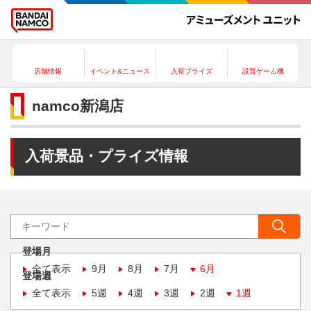
店舗情報
イベント&ニュース
入荷プライズ
設置ゲーム機
namco新潟店
入荷景品・プライズ情報
登場月
全て表示
9月
8月
7月
6月
登場週
全て表示
5週
4週
3週
2週
1週