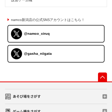
namco新潟店の公式SNSアカウントはこちら！
@namco_ciruq
@gasha_niigata
先
あそび場をさがす
ゲーム機をさがす