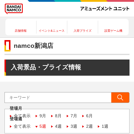
店舗情報
イベント&ニュース
入荷プライズ
設置ゲーム機
namco新潟店
入荷景品・プライズ情報
登場月
全て表示
9月
8月
7月
6月
登場週
全て表示
5週
4週
3週
2週
1週