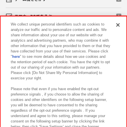
スマホ・PCであそぶ
We collect unique personal identifiers such as cookies to
analyze our traffic and to personalize content and ads. We
イベント・キャンペーン
share information about your use of our website with our
analytics and advertising partners, who may combine it with
other information that you have provided to them or that they
have collected from your use of their services. Please click
"
here
" to see more details about how we use cookies and
関連会社
サステナビリティ
サイトポリシー
the retention period of each cookie. You have the right to opt
out of our sharing of your information with our partners.
プライバシーポリシー
ウェブアクセシビリティ方針と検証結果
Please click [Do Not Share My Personal Information] to
exercise your right.
お取引先さまとともに
食品のご提供について
カスタマーハラスメント対応方針
よくあるご質問・お問い合わせ
Please note that even if you have enabled the opt-out
preference signals , if you choose to allow the sharing of
cookies and other identifiers on the following setup banner,
you will be deemed to have consented to the sharing
regardless of the opt-out preference signals . If you
understand and agree to this setting, please manage your
consent on the following setup banner by clicking the link
below, then click 'Save Settings' and close the banner.