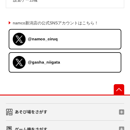
namco新潟店の公式SNSアカウントはこちら！
@namco_ciruq
@gasha_niigata
先
あそび場をさがす
ゲーム機をさがす