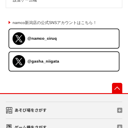
namco新潟店の公式SNSアカウントはこちら！
@namco_ciruq
@gasha_niigata
先
あそび場をさがす
ゲーム機をさがす