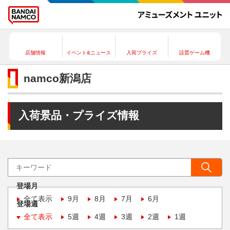
店舗情報
イベント&ニュース
入荷プライズ
設置ゲーム機
namco新潟店
入荷景品・プライズ情報
登場月
全て表示
9月
8月
7月
6月
登場週
全て表示
5週
4週
3週
2週
1週