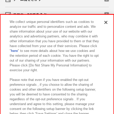
スマホ・PCであそぶ
We collect unique personal identifiers such as cookies to
analyze our traffic and to personalize content and ads. We
イベント・キャンペーン
share information about your use of our website with our
analytics and advertising partners, who may combine it with
other information that you have provided to them or that they
have collected from your use of their services. Please click
"
here
" to see more details about how we use cookies and
関連会社
サステナビリティ
サイトポリシー
the retention period of each cookie. You have the right to opt
out of our sharing of your information with our partners.
プライバシーポリシー
ウェブアクセシビリティ方針と検証結果
Please click [Do Not Share My Personal Information] to
exercise your right.
お取引先さまとともに
食品のご提供について
カスタマーハラスメント対応方針
よくあるご質問・お問い合わせ
Please note that even if you have enabled the opt-out
preference signals , if you choose to allow the sharing of
cookies and other identifiers on the following setup banner,
you will be deemed to have consented to the sharing
regardless of the opt-out preference signals . If you
understand and agree to this setting, please manage your
consent on the following setup banner by clicking the link
below, then click 'Save Settings' and close the banner.