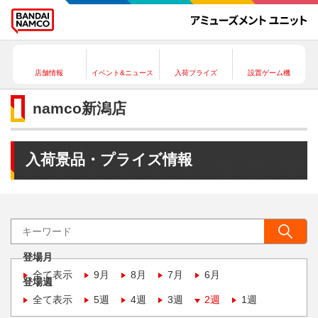
店舗情報
イベント&ニュース
入荷プライズ
設置ゲーム機
namco新潟店
入荷景品・プライズ情報
登場月
全て表示
9月
8月
7月
6月
登場週
全て表示
5週
4週
3週
2週
1週