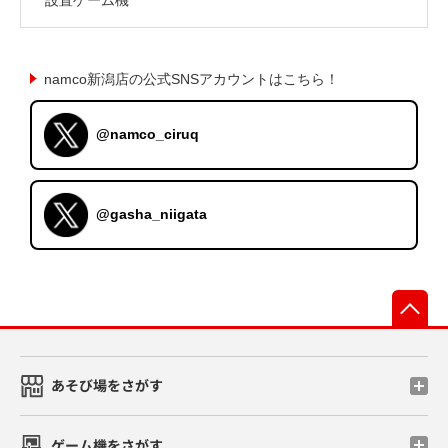
namco新潟店の公式SNSアカウントはこちら！
@namco_ciruq
@gasha_niigata
先
あそび場をさがす
ゲーム機をさがす