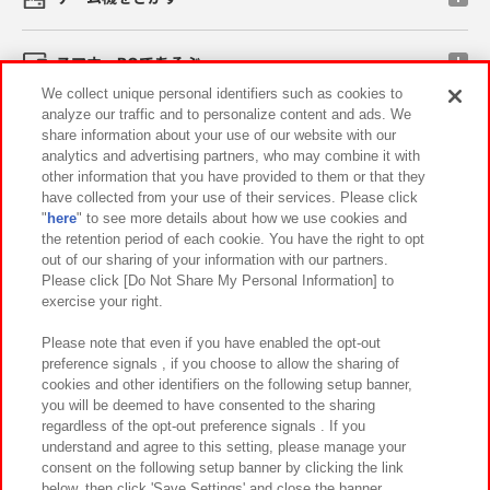
スマホ・PCであそぶ
We collect unique personal identifiers such as cookies to
analyze our traffic and to personalize content and ads. We
イベント・キャンペーン
share information about your use of our website with our
analytics and advertising partners, who may combine it with
other information that you have provided to them or that they
have collected from your use of their services. Please click
"
here
" to see more details about how we use cookies and
関連会社
サステナビリティ
サイトポリシー
the retention period of each cookie. You have the right to opt
out of our sharing of your information with our partners.
プライバシーポリシー
ウェブアクセシビリティ方針と検証結果
Please click [Do Not Share My Personal Information] to
exercise your right.
お取引先さまとともに
食品のご提供について
カスタマーハラスメント対応方針
よくあるご質問・お問い合わせ
Please note that even if you have enabled the opt-out
preference signals , if you choose to allow the sharing of
cookies and other identifiers on the following setup banner,
you will be deemed to have consented to the sharing
regardless of the opt-out preference signals . If you
understand and agree to this setting, please manage your
consent on the following setup banner by clicking the link
below, then click 'Save Settings' and close the banner.