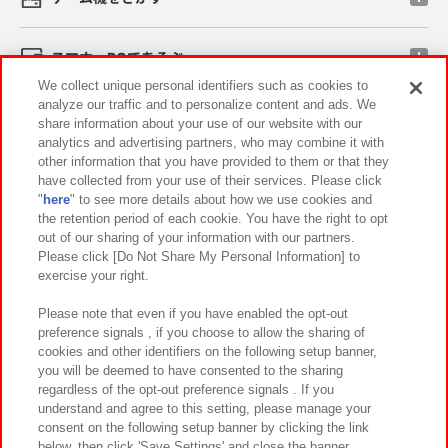
スマホ・PCであそぶ
We collect unique personal identifiers such as cookies to
analyze our traffic and to personalize content and ads. We
イベント・キャンペーン
share information about your use of our website with our
analytics and advertising partners, who may combine it with
other information that you have provided to them or that they
have collected from your use of their services. Please click
"
here
" to see more details about how we use cookies and
関連会社
サステナビリティ
サイトポリシー
the retention period of each cookie. You have the right to opt
out of our sharing of your information with our partners.
プライバシーポリシー
ウェブアクセシビリティ方針と検証結果
Please click [Do Not Share My Personal Information] to
exercise your right.
お取引先さまとともに
食品のご提供について
カスタマーハラスメント対応方針
よくあるご質問・お問い合わせ
Please note that even if you have enabled the opt-out
preference signals , if you choose to allow the sharing of
cookies and other identifiers on the following setup banner,
you will be deemed to have consented to the sharing
regardless of the opt-out preference signals . If you
understand and agree to this setting, please manage your
consent on the following setup banner by clicking the link
below, then click 'Save Settings' and close the banner.