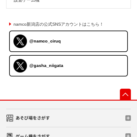
namco新潟店の公式SNSアカウントはこちら！
@namco_ciruq
@gasha_niigata
先
あそび場をさがす
ゲーム機をさがす