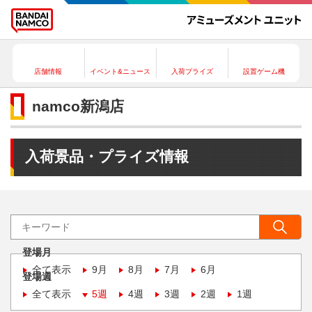
店舗情報
イベント&ニュース
入荷プライズ
設置ゲーム機
namco新潟店
入荷景品・プライズ情報
登場月
全て表示
9月
8月
7月
6月
登場週
全て表示
5週
4週
3週
2週
1週