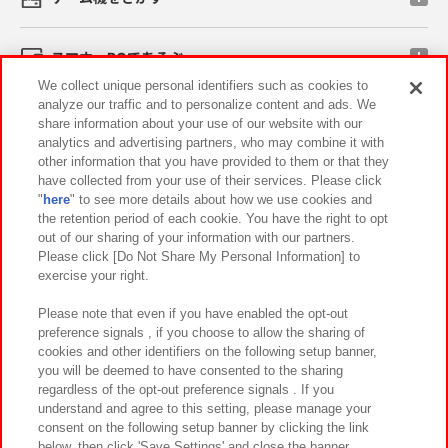
スマホ・PCであそぶ
We collect unique personal identifiers such as cookies to
analyze our traffic and to personalize content and ads. We
イベント・キャンペーン
share information about your use of our website with our
analytics and advertising partners, who may combine it with
other information that you have provided to them or that they
have collected from your use of their services. Please click
"
here
" to see more details about how we use cookies and
関連会社
サステナビリティ
サイトポリシー
the retention period of each cookie. You have the right to opt
out of our sharing of your information with our partners.
プライバシーポリシー
ウェブアクセシビリティ方針と検証結果
Please click [Do Not Share My Personal Information] to
exercise your right.
お取引先さまとともに
食品のご提供について
カスタマーハラスメント対応方針
よくあるご質問・お問い合わせ
Please note that even if you have enabled the opt-out
preference signals , if you choose to allow the sharing of
cookies and other identifiers on the following setup banner,
you will be deemed to have consented to the sharing
regardless of the opt-out preference signals . If you
understand and agree to this setting, please manage your
consent on the following setup banner by clicking the link
below, then click 'Save Settings' and close the banner.