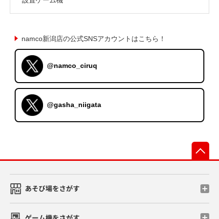
namco新潟店の公式SNSアカウントはこちら！
@namco_ciruq
@gasha_niigata
先
あそび場をさがす
ゲーム機をさがす