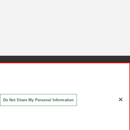
針と検証結果
お取引先さまとともに
お問い合わせ
Do Not Share My Personal Information
ASHIKI Co., Ltd. All Rights Reserved.