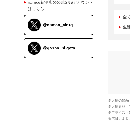
namco新潟店の公式SNSアカウント
はこちら！
全
@namco_ciruq
生
@gasha_niigata