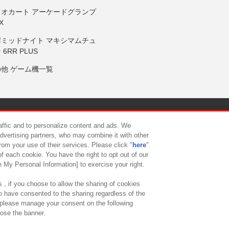
リオカート アーケードグランプ
X
岸ミッドナイト マキシマムチュ
 6RR PLUS
の他 ゲーム機一覧
サイトポリシー
プライバシーポリシー
ウェブアクセシビリティ方
raffic and to personalize content and ads. We
advertising partners, who may combine it with other
rom your use of their services. Please click "
here
"
供について
カスタマーハラスメント対応方針
よくあるご質問・
f each cookie. You have the right to opt out of our
e My Personal Information] to exercise your right.
 , if you choose to allow the sharing of cookies
to have consented to the sharing regardless of the
, please manage your consent on the following
lose the banner.
ndai Namco Amusement Lab Inc.
©Bandai Namco Experience Inc.
©HANAY