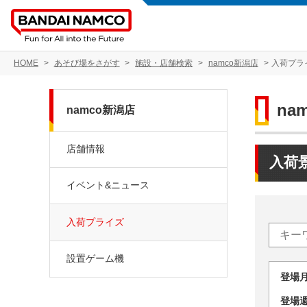
HOME
あそび場をさがす
施設・店舗検索
namco新潟店
入荷プラ
na
namco新潟店
店舗情報
入荷
イベント&ニュース
入荷プライズ
設置ゲーム機
登場
登場