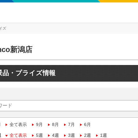
イズ
mco新潟店
景品・プライズ情報
月
全て表示
9月
8月
7月
6月
週
全て表示
5週
4週
3週
2週
1週