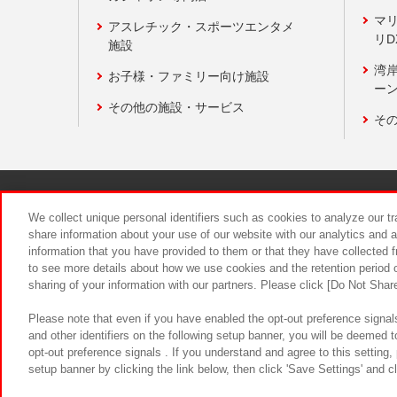
マ
アスレチック・スポーツエンタメ
リD
施設
湾
お子様・ファミリー向け施設
ーン
その他の施設・サービス
そ
関連会社
サステナビリティ
We collect unique personal identifiers such as cookies to analyze our t
share information about your use of our website with our analytics and 
information that you have provided to them or that they have collected f
食品のご提
to see more details about how we use cookies and the retention period o
sharing of your information with our partners. Please click [Do Not Shar
Please note that even if you have enabled the opt-out preference signals
and other identifiers on the following setup banner, you will be deemed 
opt-out preference signals . If you understand and agree to this setting
setup banner by clicking the link below, then click 'Save Settings' and c
©Bandai Namco Amusement Inc.
©Ba