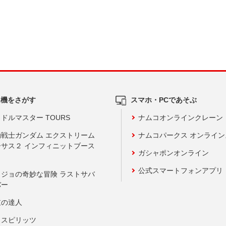
ム機をさがす
スマホ・PCであそぶ
ドルマスター TOURS
ナムコオンラインクレーン
動戦士ガンダム エクストリーム
ナムコパークス オンライ
ーサス２ インフィニットブース
ガシャポンオンライン
公式スマートフォンアプリ
ョジョの奇妙な冒険 ラストサバ
バー
鼓の達人
りスピリッツ