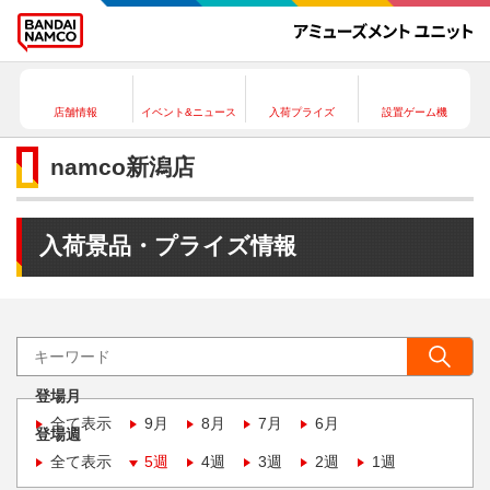
店舗情報
イベント&ニュース
入荷プライズ
設置ゲーム機
namco新潟店
入荷景品・プライズ情報
登場月
全て表示
9月
8月
7月
6月
登場週
全て表示
5週
4週
3週
2週
1週