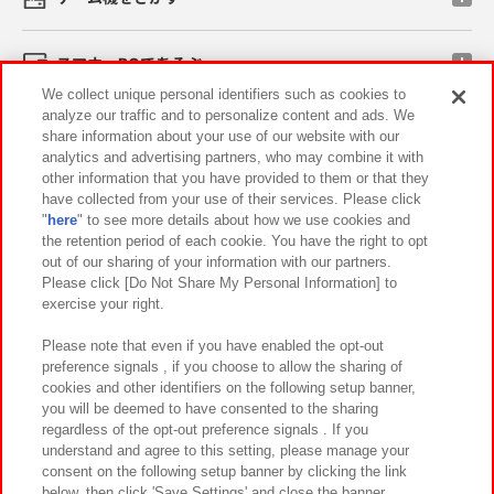
スマホ・PCであそぶ
We collect unique personal identifiers such as cookies to
analyze our traffic and to personalize content and ads. We
イベント・キャンペーン
share information about your use of our website with our
analytics and advertising partners, who may combine it with
other information that you have provided to them or that they
have collected from your use of their services. Please click
"
here
" to see more details about how we use cookies and
関連会社
サステナビリティ
サイトポリシー
the retention period of each cookie. You have the right to opt
out of our sharing of your information with our partners.
プライバシーポリシー
ウェブアクセシビリティ方針と検証結果
Please click [Do Not Share My Personal Information] to
exercise your right.
お取引先さまとともに
食品のご提供について
カスタマーハラスメント対応方針
よくあるご質問・お問い合わせ
Please note that even if you have enabled the opt-out
preference signals , if you choose to allow the sharing of
cookies and other identifiers on the following setup banner,
you will be deemed to have consented to the sharing
regardless of the opt-out preference signals . If you
understand and agree to this setting, please manage your
consent on the following setup banner by clicking the link
below, then click 'Save Settings' and close the banner.