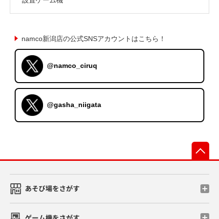
namco新潟店の公式SNSアカウントはこちら！
@namco_ciruq
@gasha_niigata
先
あそび場をさがす
ゲーム機をさがす