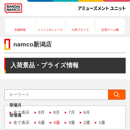
店舗情報
イベント&ニュース
入荷プライズ
設置ゲーム機
namco新潟店
入荷景品・プライズ情報
登場月
全て表示
9月
8月
7月
6月
登場週
全て表示
5週
4週
3週
2週
1週