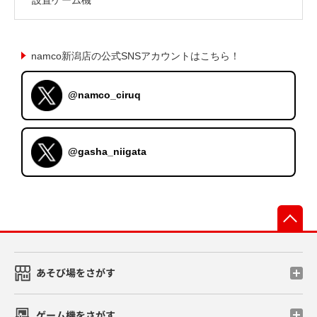
namco新潟店の公式SNSアカウントはこちら！
@namco_ciruq
@gasha_niigata
先
あそび場をさがす
ゲーム機をさがす