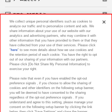
スマホ・PCであそぶ
We collect unique personal identifiers such as cookies to
analyze our traffic and to personalize content and ads. We
イベント・キャンペーン
share information about your use of our website with our
analytics and advertising partners, who may combine it with
other information that you have provided to them or that they
have collected from your use of their services. Please click
"
here
" to see more details about how we use cookies and
関連会社
サステナビリティ
サイトポリシー
the retention period of each cookie. You have the right to opt
out of our sharing of your information with our partners.
プライバシーポリシー
ウェブアクセシビリティ方針と検証結果
Please click [Do Not Share My Personal Information] to
exercise your right.
お取引先さまとともに
食品のご提供について
カスタマーハラスメント対応方針
よくあるご質問・お問い合わせ
Please note that even if you have enabled the opt-out
preference signals , if you choose to allow the sharing of
cookies and other identifiers on the following setup banner,
you will be deemed to have consented to the sharing
regardless of the opt-out preference signals . If you
understand and agree to this setting, please manage your
consent on the following setup banner by clicking the link
below, then click 'Save Settings' and close the banner.