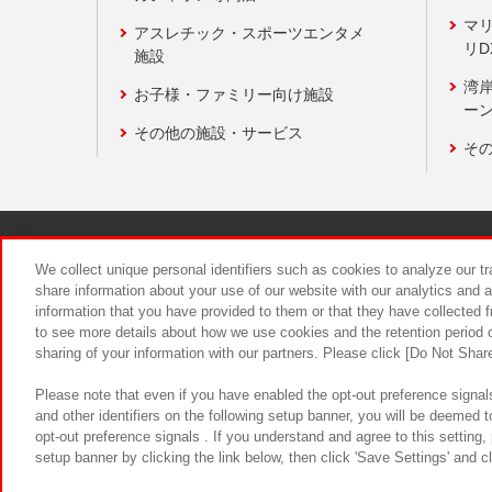
マ
アスレチック・スポーツエンタメ
リD
施設
湾
お子様・ファミリー向け施設
ーン
その他の施設・サービス
そ
関連会社
サステナビリティ
We collect unique personal identifiers such as cookies to analyze our t
share information about your use of our website with our analytics and 
information that you have provided to them or that they have collected f
食品のご提
to see more details about how we use cookies and the retention period o
sharing of your information with our partners. Please click [Do Not Shar
Please note that even if you have enabled the opt-out preference signals
and other identifiers on the following setup banner, you will be deemed 
opt-out preference signals . If you understand and agree to this setting
setup banner by clicking the link below, then click 'Save Settings' and c
©Bandai Namco Amusement Inc.
©Ba