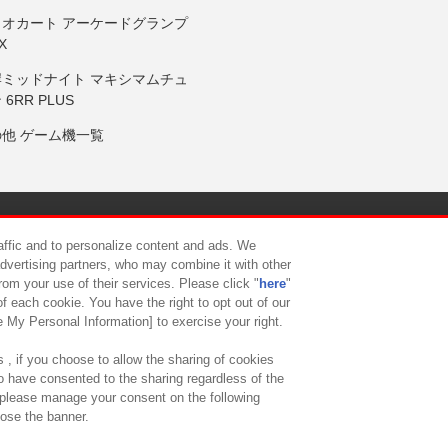
リオカート アーケードグランプ
X
岸ミッドナイト マキシマムチュ
 6RR PLUS
の他 ゲーム機一覧
サイトポリシー
プライバシーポリシー
ウェブアクセシビリティ方
raffic and to personalize content and ads. We
advertising partners, who may combine it with other
rom your use of their services. Please click "
here
"
供について
カスタマーハラスメント対応方針
よくあるご質問・
f each cookie. You have the right to opt out of our
e My Personal Information] to exercise your right.
 , if you choose to allow the sharing of cookies
to have consented to the sharing regardless of the
, please manage your consent on the following
lose the banner.
ndai Namco Amusement Lab Inc.
©Bandai Namco Experience Inc.
©HANAY