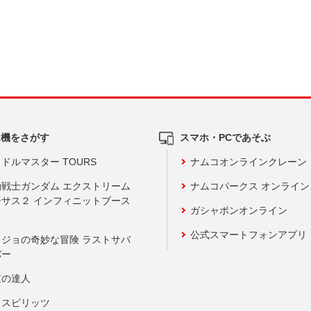
ム機をさがす
スマホ・PCであそぶ
ドルマスター TOURS
ナムコオンラインクレーン
動戦士ガンダム エクストリーム
ナムコパークス オンライ
ーサス２ インフィニットブース
ガシャポンオンライン
公式スマートフォンアプリ
ョジョの奇妙な冒険 ラストサバ
バー
鼓の達人
りスピリッツ