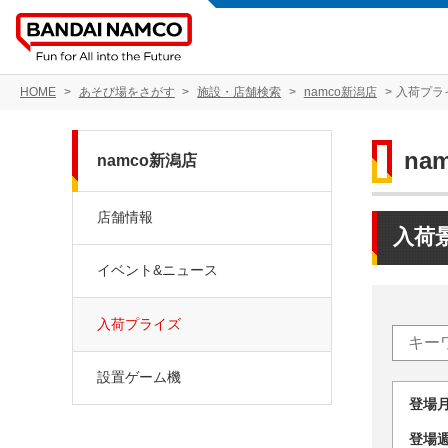
HOME
あそび場をさがす
施設・店舗検索
namco新潟店
入荷プラ
na
namco新潟店
店舗情報
入荷
イベント&ニュース
入荷プライズ
設置ゲーム機
登場
登場