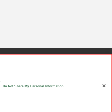
針と検証結果
お取引先さまとともに
お問い合わせ
Do Not Share My Personal Information
ASHIKI Co., Ltd. All Rights Reserved.