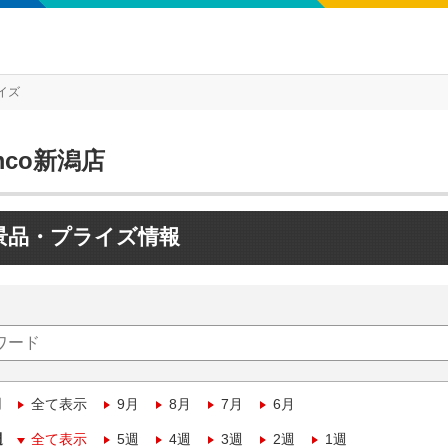
イズ
mco新潟店
景品・プライズ情報
月
全て表示
9月
8月
7月
6月
週
全て表示
5週
4週
3週
2週
1週