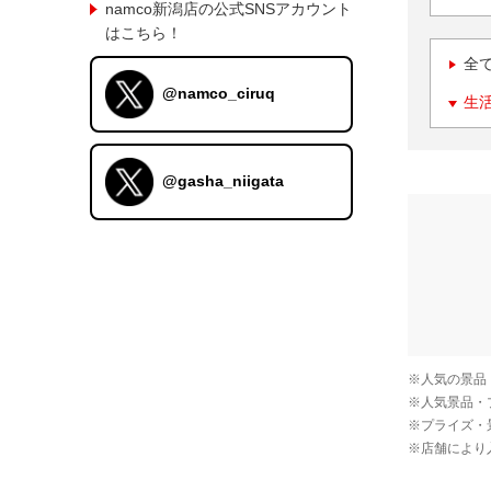
namco新潟店の公式SNSアカウント
はこちら！
全
@namco_ciruq
生
@gasha_niigata