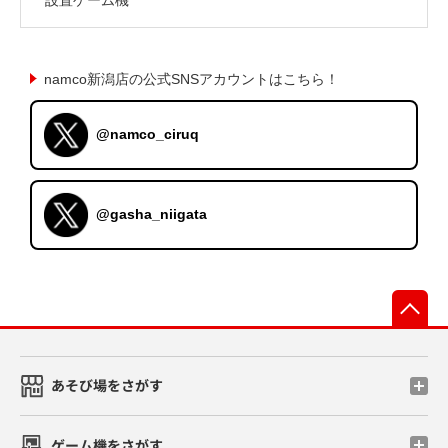
namco新潟店の公式SNSアカウントはこちら！
@namco_ciruq
@gasha_niigata
先
あそび場をさがす
ゲーム機をさがす