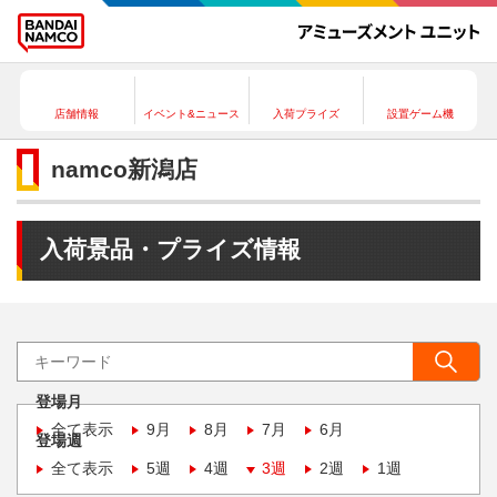
店舗情報
イベント&ニュース
入荷プライズ
設置ゲーム機
namco新潟店
入荷景品・プライズ情報
登場月
全て表示
9月
8月
7月
6月
登場週
全て表示
5週
4週
3週
2週
1週