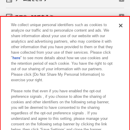
スマホ・PCであそぶ
We collect unique personal identifiers such as cookies to
analyze our traffic and to personalize content and ads. We
イベント・キャンペーン
share information about your use of our website with our
analytics and advertising partners, who may combine it with
other information that you have provided to them or that they
have collected from your use of their services. Please click
"
here
" to see more details about how we use cookies and
関連会社
サステナビリティ
サイトポリシー
the retention period of each cookie. You have the right to opt
out of our sharing of your information with our partners.
プライバシーポリシー
ウェブアクセシビリティ方針と検証結果
Please click [Do Not Share My Personal Information] to
exercise your right.
お取引先さまとともに
食品のご提供について
カスタマーハラスメント対応方針
よくあるご質問・お問い合わせ
Please note that even if you have enabled the opt-out
preference signals , if you choose to allow the sharing of
cookies and other identifiers on the following setup banner,
you will be deemed to have consented to the sharing
regardless of the opt-out preference signals . If you
understand and agree to this setting, please manage your
consent on the following setup banner by clicking the link
below, then click 'Save Settings' and close the banner.