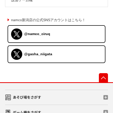
namco新潟店の公式SNSアカウントはこちら！
@namco_ciruq
@gasha_niigata
先
あそび場をさがす
ゲーム機をさがす