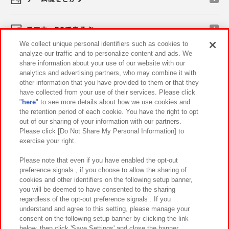
スマホ・PCであそぶ
We collect unique personal identifiers such as cookies to
analyze our traffic and to personalize content and ads. We
イベント・キャンペーン
share information about your use of our website with our
analytics and advertising partners, who may combine it with
other information that you have provided to them or that they
have collected from your use of their services. Please click
"
here
" to see more details about how we use cookies and
関連会社
サステナビリティ
サイトポリシー
the retention period of each cookie. You have the right to opt
out of our sharing of your information with our partners.
プライバシーポリシー
ウェブアクセシビリティ方針と検証結果
Please click [Do Not Share My Personal Information] to
exercise your right.
お取引先さまとともに
食品のご提供について
カスタマーハラスメント対応方針
よくあるご質問・お問い合わせ
Please note that even if you have enabled the opt-out
preference signals , if you choose to allow the sharing of
cookies and other identifiers on the following setup banner,
you will be deemed to have consented to the sharing
regardless of the opt-out preference signals . If you
understand and agree to this setting, please manage your
consent on the following setup banner by clicking the link
below, then click 'Save Settings' and close the banner.