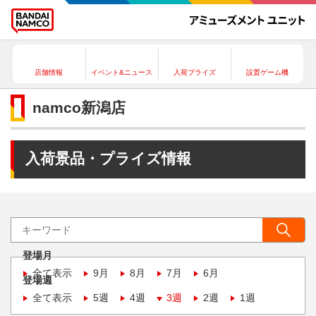
店舗情報
イベント&ニュース
入荷プライズ
設置ゲーム機
namco新潟店
入荷景品・プライズ情報
登場月
全て表示
9月
8月
7月
6月
登場週
全て表示
5週
4週
3週
2週
1週