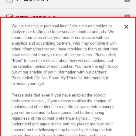
スマホ・PCであそぶ
We collect unique personal identifiers such as cookies to
analyze our traffic and to personalize content and ads. We
イベント・キャンペーン
share information about your use of our website with our
analytics and advertising partners, who may combine it with
other information that you have provided to them or that they
have collected from your use of their services. Please click
"
here
" to see more details about how we use cookies and
関連会社
サステナビリティ
サイトポリシー
the retention period of each cookie. You have the right to opt
out of our sharing of your information with our partners.
プライバシーポリシー
ウェブアクセシビリティ方針と検証結果
Please click [Do Not Share My Personal Information] to
exercise your right.
お取引先さまとともに
食品のご提供について
カスタマーハラスメント対応方針
よくあるご質問・お問い合わせ
Please note that even if you have enabled the opt-out
preference signals , if you choose to allow the sharing of
cookies and other identifiers on the following setup banner,
you will be deemed to have consented to the sharing
regardless of the opt-out preference signals . If you
understand and agree to this setting, please manage your
consent on the following setup banner by clicking the link
below, then click 'Save Settings' and close the banner.