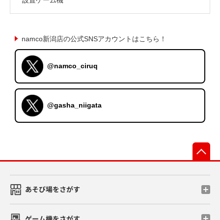
namco新潟店の公式SNSアカウントはこちら！
@namco_ciruq
@gasha_niigata
先
あそび場をさがす
ゲーム機をさがす