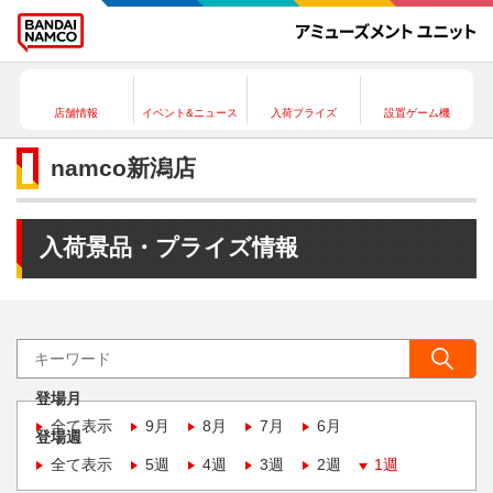
店舗情報
イベント&ニュース
入荷プライズ
設置ゲーム機
namco新潟店
入荷景品・プライズ情報
登場月
全て表示
9月
8月
7月
6月
登場週
全て表示
5週
4週
3週
2週
1週