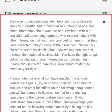
スマホ・PCであそぶ
We collect unique personal identifiers such as cookies to
analyze our traffic and to personalize content and ads. We
イベント・キャンペーン
share information about your use of our website with our
analytics and advertising partners, who may combine it with
other information that you have provided to them or that they
have collected from your use of their services. Please click
"
here
" to see more details about how we use cookies and
関連会社
サステナビリティ
サイトポリシー
the retention period of each cookie. You have the right to opt
out of our sharing of your information with our partners.
プライバシーポリシー
ウェブアクセシビリティ方針と検証結果
Please click [Do Not Share My Personal Information] to
exercise your right.
お取引先さまとともに
食品のご提供について
カスタマーハラスメント対応方針
よくあるご質問・お問い合わせ
Please note that even if you have enabled the opt-out
preference signals , if you choose to allow the sharing of
cookies and other identifiers on the following setup banner,
you will be deemed to have consented to the sharing
regardless of the opt-out preference signals . If you
understand and agree to this setting, please manage your
consent on the following setup banner by clicking the link
below, then click 'Save Settings' and close the banner.