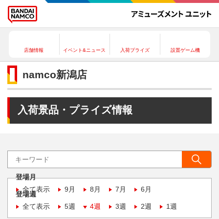
店舗情報
イベント&ニュース
入荷プライズ
設置ゲーム機
namco新潟店
入荷景品・プライズ情報
登場月
全て表示
9月
8月
7月
6月
登場週
全て表示
5週
4週
3週
2週
1週