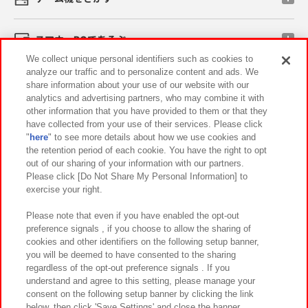
スマホ・PCであそぶ
We collect unique personal identifiers such as cookies to
analyze our traffic and to personalize content and ads. We
イベント・キャンペーン
share information about your use of our website with our
analytics and advertising partners, who may combine it with
other information that you have provided to them or that they
have collected from your use of their services. Please click
"
here
" to see more details about how we use cookies and
関連会社
サステナビリティ
サイトポリシー
the retention period of each cookie. You have the right to opt
out of our sharing of your information with our partners.
プライバシーポリシー
ウェブアクセシビリティ方針と検証結果
Please click [Do Not Share My Personal Information] to
exercise your right.
お取引先さまとともに
食品のご提供について
カスタマーハラスメント対応方針
よくあるご質問・お問い合わせ
Please note that even if you have enabled the opt-out
preference signals , if you choose to allow the sharing of
cookies and other identifiers on the following setup banner,
you will be deemed to have consented to the sharing
regardless of the opt-out preference signals . If you
understand and agree to this setting, please manage your
consent on the following setup banner by clicking the link
below, then click 'Save Settings' and close the banner.