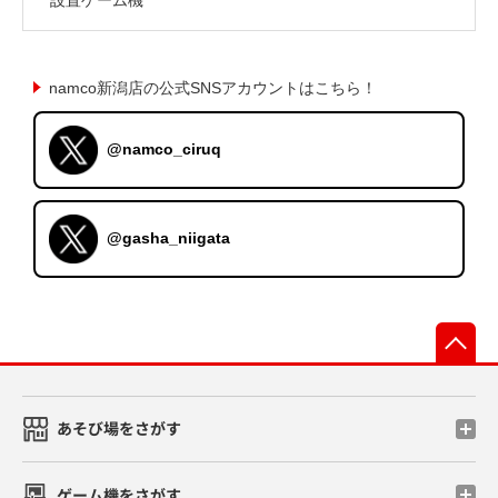
namco新潟店の公式SNSアカウントはこちら！
@namco_ciruq
@gasha_niigata
先
あそび場をさがす
ゲーム機をさがす