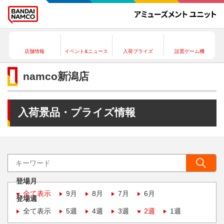
店舗情報
イベント&ニュース
入荷プライズ
設置ゲーム機
namco新潟店
入荷景品・プライズ情報
登場月
全て表示
9月
8月
7月
6月
登場週
全て表示
5週
4週
3週
2週
1週