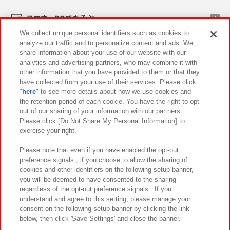
スマホ・PCであそぶ
We collect unique personal identifiers such as cookies to
analyze our traffic and to personalize content and ads. We
イベント・キャンペーン
share information about your use of our website with our
analytics and advertising partners, who may combine it with
other information that you have provided to them or that they
have collected from your use of their services. Please click
"
here
" to see more details about how we use cookies and
関連会社
サステナビリティ
サイトポリシー
the retention period of each cookie. You have the right to opt
out of our sharing of your information with our partners.
プライバシーポリシー
ウェブアクセシビリティ方針と検証結果
Please click [Do Not Share My Personal Information] to
exercise your right.
お取引先さまとともに
食品のご提供について
カスタマーハラスメント対応方針
よくあるご質問・お問い合わせ
Please note that even if you have enabled the opt-out
preference signals , if you choose to allow the sharing of
cookies and other identifiers on the following setup banner,
you will be deemed to have consented to the sharing
regardless of the opt-out preference signals . If you
understand and agree to this setting, please manage your
consent on the following setup banner by clicking the link
below, then click 'Save Settings' and close the banner.
©Bandai Namco Amusement Inc.