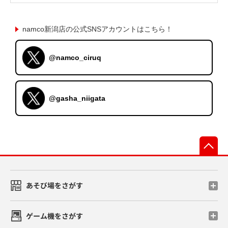
namco新潟店の公式SNSアカウントはこちら！
@namco_ciruq
@gasha_niigata
先
あそび場をさがす
ゲーム機をさがす