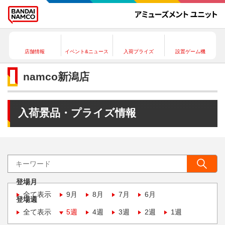
店舗情報
イベント&ニュース
入荷プライズ
設置ゲーム機
namco新潟店
入荷景品・プライズ情報
登場月
全て表示
9月
8月
7月
6月
登場週
全て表示
5週
4週
3週
2週
1週