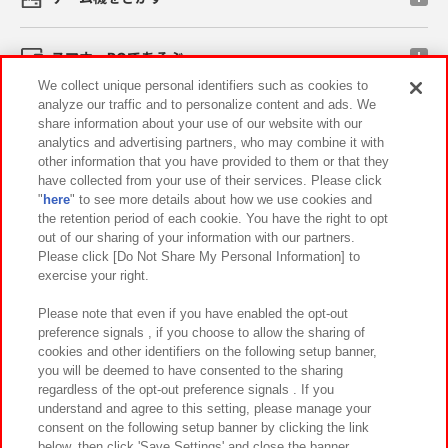
スマホ・PCであそぶ
We collect unique personal identifiers such as cookies to
analyze our traffic and to personalize content and ads. We
イベント・キャンペーン
share information about your use of our website with our
analytics and advertising partners, who may combine it with
other information that you have provided to them or that they
have collected from your use of their services. Please click
"
here
" to see more details about how we use cookies and
関連会社
サステナビリティ
サイトポリシー
the retention period of each cookie. You have the right to opt
out of our sharing of your information with our partners.
プライバシーポリシー
ウェブアクセシビリティ方針と検証結果
Please click [Do Not Share My Personal Information] to
exercise your right.
お取引先さまとともに
食品のご提供について
カスタマーハラスメント対応方針
よくあるご質問・お問い合わせ
Please note that even if you have enabled the opt-out
preference signals , if you choose to allow the sharing of
cookies and other identifiers on the following setup banner,
you will be deemed to have consented to the sharing
regardless of the opt-out preference signals . If you
understand and agree to this setting, please manage your
consent on the following setup banner by clicking the link
below, then click 'Save Settings' and close the banner.