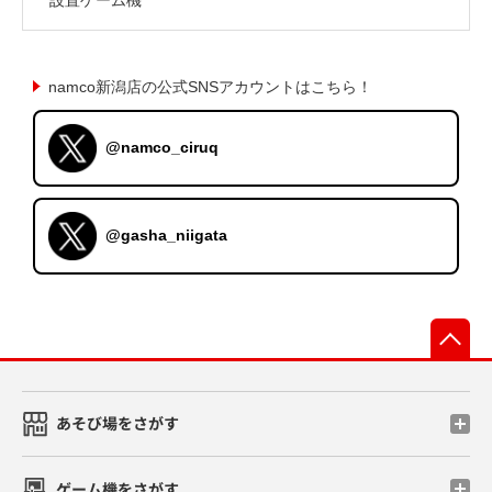
namco新潟店の公式SNSアカウントはこちら！
@namco_ciruq
@gasha_niigata
先
あそび場をさがす
ゲーム機をさがす