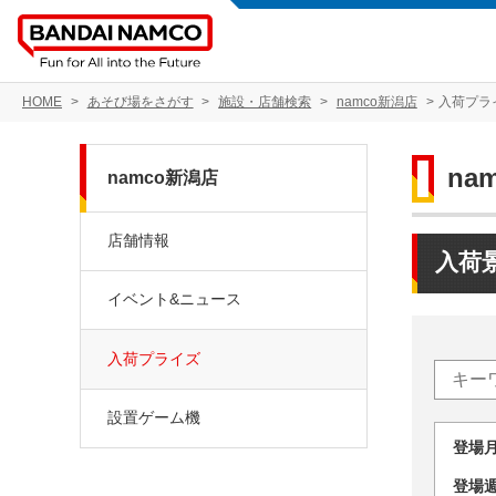
HOME
あそび場をさがす
施設・店舗検索
namco新潟店
入荷プラ
na
namco新潟店
店舗情報
入荷
イベント&ニュース
入荷プライズ
設置ゲーム機
登場
登場