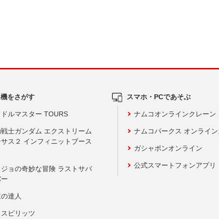
ム機をさがす
スマホ・PCであそぶ
ドルマスター TOURS
ナムコオンラインクレーン
動戦士ガンダム エクストリーム
ナムコパークス オンライ
ーサス２ インフィニットブース
ガシャポンオンライン
公式スマートフォンアプリ
ョジョの奇妙な冒険 ラストサバ
バー
鼓の達人
りスピリッツ