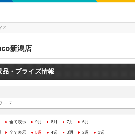
イズ
mco新潟店
景品・プライズ情報
月
全て表示
9月
8月
7月
6月
週
全て表示
5週
4週
3週
2週
1週