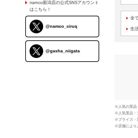
namco新潟店の公式SNSアカウント
はこちら！
全
@namco_ciruq
生
@gasha_niigata