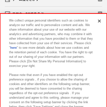
スマホ・PCであそぶ
We collect unique personal identifiers such as cookies to
analyze our traffic and to personalize content and ads. We
イベント・キャンペーン
share information about your use of our website with our
analytics and advertising partners, who may combine it with
other information that you have provided to them or that they
have collected from your use of their services. Please click
"
here
" to see more details about how we use cookies and
関連会社
サステナビリティ
サイトポリシー
the retention period of each cookie. You have the right to opt
out of our sharing of your information with our partners.
プライバシーポリシー
ウェブアクセシビリティ方針と検証結果
Please click [Do Not Share My Personal Information] to
exercise your right.
お取引先さまとともに
食品のご提供について
カスタマーハラスメント対応方針
よくあるご質問・お問い合わせ
Please note that even if you have enabled the opt-out
preference signals , if you choose to allow the sharing of
cookies and other identifiers on the following setup banner,
you will be deemed to have consented to the sharing
regardless of the opt-out preference signals . If you
understand and agree to this setting, please manage your
consent on the following setup banner by clicking the link
below, then click 'Save Settings' and close the banner.