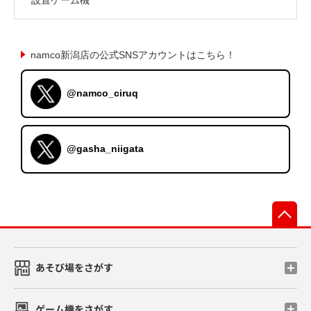
namco新潟店の公式SNSアカウントはこちら！
@namco_ciruq
@gasha_niigata
先
あそび場をさがす
ゲーム機をさがす