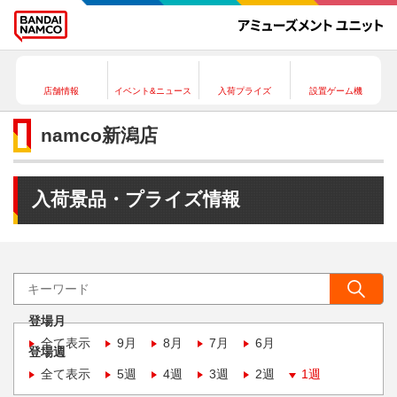
店舗情報
イベント&ニュース
入荷プライズ
設置ゲーム機
namco新潟店
入荷景品・プライズ情報
登場月
全て表示
9月
8月
7月
6月
登場週
全て表示
5週
4週
3週
2週
1週