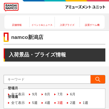
店舗情報
イベント&ニュース
入荷プライズ
設置ゲーム機
namco新潟店
入荷景品・プライズ情報
登場月
全て表示
9月
8月
7月
6月
登場週
全て表示
5週
4週
3週
2週
1週