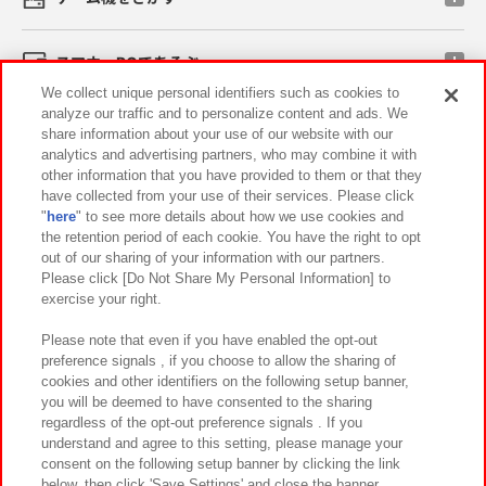
スマホ・PCであそぶ
We collect unique personal identifiers such as cookies to
analyze our traffic and to personalize content and ads. We
イベント・キャンペーン
share information about your use of our website with our
analytics and advertising partners, who may combine it with
other information that you have provided to them or that they
have collected from your use of their services. Please click
"
here
" to see more details about how we use cookies and
関連会社
サステナビリティ
サイトポリシー
the retention period of each cookie. You have the right to opt
out of our sharing of your information with our partners.
プライバシーポリシー
ウェブアクセシビリティ方針と検証結果
Please click [Do Not Share My Personal Information] to
exercise your right.
お取引先さまとともに
食品のご提供について
カスタマーハラスメント対応方針
よくあるご質問・お問い合わせ
Please note that even if you have enabled the opt-out
preference signals , if you choose to allow the sharing of
cookies and other identifiers on the following setup banner,
you will be deemed to have consented to the sharing
regardless of the opt-out preference signals . If you
understand and agree to this setting, please manage your
consent on the following setup banner by clicking the link
below, then click 'Save Settings' and close the banner.