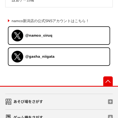
namco新潟店の公式SNSアカウントはこちら！
@namco_ciruq
@gasha_niigata
先
あそび場をさがす
ゲーム機をさがす