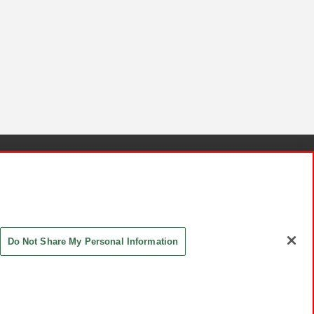
針と検証結果
お取引先さまとともに
お問い合わせ
Do Not Share My Personal Information
ASHIKI Co., Ltd. All Rights Reserved.