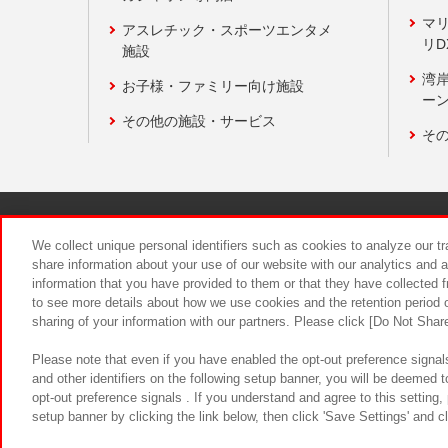
マ
アスレチック・スポーツエンタメ
リD
施設
湾
お子様・ファミリー向け施設
ーン
その他の施設・サービス
そ
関連会社
サステナビリティ
We collect unique personal identifiers such as cookies to analyze our t
share information about your use of our website with our analytics and 
information that you have provided to them or that they have collected f
食品のご提
to see more details about how we use cookies and the retention period o
sharing of your information with our partners. Please click [Do Not Shar
Please note that even if you have enabled the opt-out preference signals
and other identifiers on the following setup banner, you will be deemed 
opt-out preference signals . If you understand and agree to this setting
setup banner by clicking the link below, then click 'Save Settings' and c
©Bandai Namco Amusement Inc.
©Ba