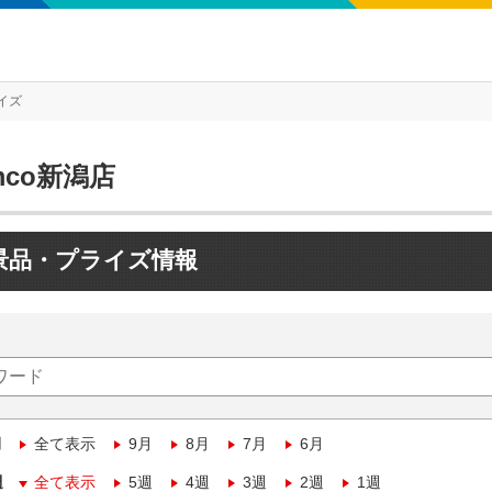
イズ
mco新潟店
景品・プライズ情報
月
全て表示
9月
8月
7月
6月
週
全て表示
5週
4週
3週
2週
1週