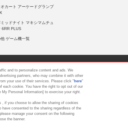
リオカート アーケードグランプ
X
岸ミッドナイト マキシマムチュ
 6RR PLUS
の他 ゲーム機一覧
サイトポリシー
プライバシーポリシー
ウェブアクセシビリティ方
raffic and to personalize content and ads. We
advertising partners, who may combine it with other
rom your use of their services. Please click "
here
"
供について
カスタマーハラスメント対応方針
よくあるご質問・
f each cookie. You have the right to opt out of our
e My Personal Information] to exercise your right.
 , if you choose to allow the sharing of cookies
to have consented to the sharing regardless of the
, please manage your consent on the following
lose the banner.
ndai Namco Amusement Lab Inc.
©Bandai Namco Experience Inc.
©HANAY