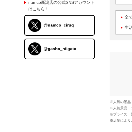
namco新潟店の公式SNSアカウント
はこちら！
全
@namco_ciruq
生
@gasha_niigata