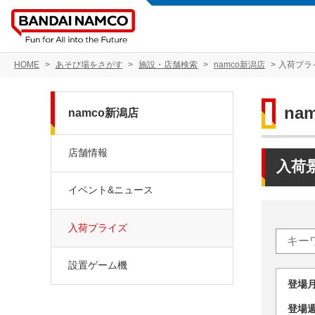
HOME
あそび場をさがす
施設・店舗検索
namco新潟店
入荷プラ
na
namco新潟店
店舗情報
入荷
イベント&ニュース
入荷プライズ
設置ゲーム機
登場
登場