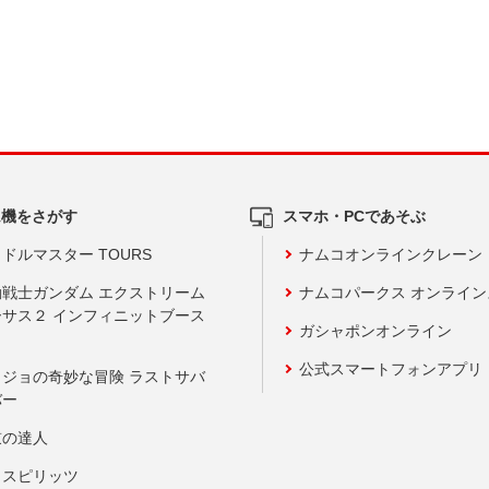
ム機をさがす
スマホ・PCであそぶ
ドルマスター TOURS
ナムコオンラインクレーン
動戦士ガンダム エクストリーム
ナムコパークス オンライ
ーサス２ インフィニットブース
ガシャポンオンライン
公式スマートフォンアプリ
ョジョの奇妙な冒険 ラストサバ
バー
鼓の達人
りスピリッツ