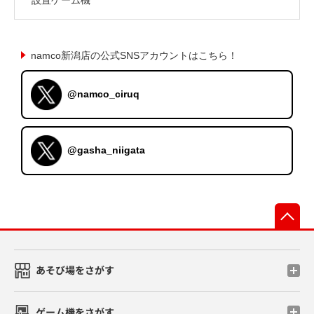
namco新潟店の公式SNSアカウントはこちら！
@namco_ciruq
@gasha_niigata
先
あそび場をさがす
ゲーム機をさがす