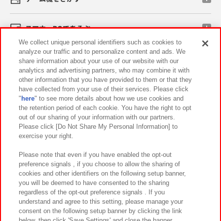
スマホ・PCであそぶ
We collect unique personal identifiers such as cookies to
analyze our traffic and to personalize content and ads. We
イベント・キャンペーン
share information about your use of our website with our
analytics and advertising partners, who may combine it with
other information that you have provided to them or that they
have collected from your use of their services. Please click
"
here
" to see more details about how we use cookies and
関連会社
サステナビリティ
サイトポリシー
the retention period of each cookie. You have the right to opt
out of our sharing of your information with our partners.
プライバシーポリシー
ウェブアクセシビリティ方針と検証結果
Please click [Do Not Share My Personal Information] to
exercise your right.
お取引先さまとともに
食品のご提供について
カスタマーハラスメント対応方針
よくあるご質問・お問い合わせ
Please note that even if you have enabled the opt-out
preference signals , if you choose to allow the sharing of
cookies and other identifiers on the following setup banner,
you will be deemed to have consented to the sharing
regardless of the opt-out preference signals . If you
understand and agree to this setting, please manage your
consent on the following setup banner by clicking the link
below, then click 'Save Settings' and close the banner.