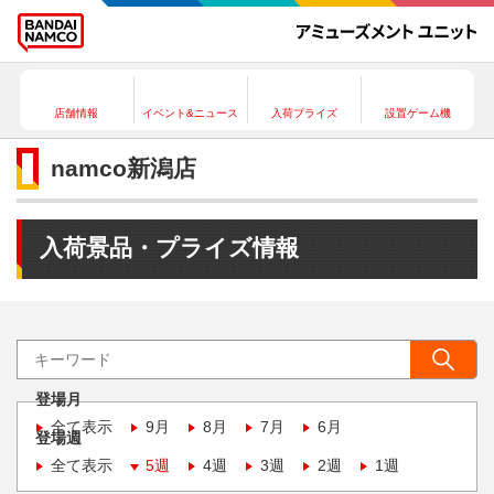
店舗情報
イベント&ニュース
入荷プライズ
設置ゲーム機
namco新潟店
入荷景品・プライズ情報
登場月
全て表示
9月
8月
7月
6月
登場週
全て表示
5週
4週
3週
2週
1週