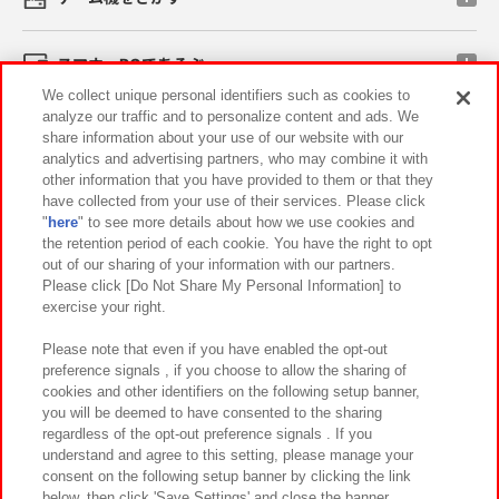
スマホ・PCであそぶ
We collect unique personal identifiers such as cookies to
analyze our traffic and to personalize content and ads. We
イベント・キャンペーン
share information about your use of our website with our
analytics and advertising partners, who may combine it with
other information that you have provided to them or that they
have collected from your use of their services. Please click
"
here
" to see more details about how we use cookies and
関連会社
サステナビリティ
サイトポリシー
the retention period of each cookie. You have the right to opt
out of our sharing of your information with our partners.
プライバシーポリシー
ウェブアクセシビリティ方針と検証結果
Please click [Do Not Share My Personal Information] to
exercise your right.
お取引先さまとともに
食品のご提供について
カスタマーハラスメント対応方針
よくあるご質問・お問い合わせ
Please note that even if you have enabled the opt-out
preference signals , if you choose to allow the sharing of
cookies and other identifiers on the following setup banner,
you will be deemed to have consented to the sharing
regardless of the opt-out preference signals . If you
understand and agree to this setting, please manage your
consent on the following setup banner by clicking the link
below, then click 'Save Settings' and close the banner.