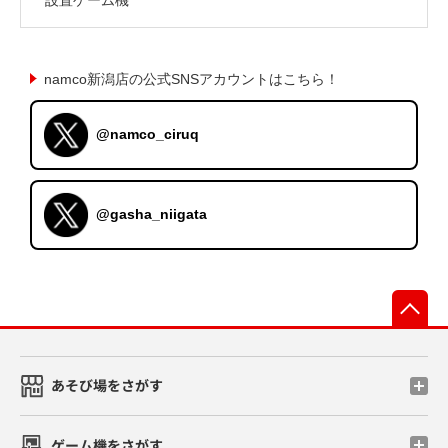
namco新潟店の公式SNSアカウントはこちら！
@namco_ciruq
@gasha_niigata
先
あそび場をさがす
ゲーム機をさがす