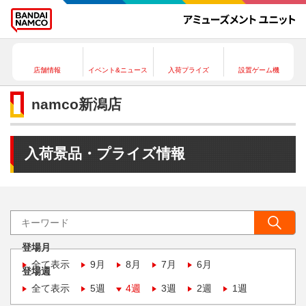
店舗情報
イベント&ニュース
入荷プライズ
設置ゲーム機
namco新潟店
入荷景品・プライズ情報
登場月
全て表示
9月
8月
7月
6月
登場週
全て表示
5週
4週
3週
2週
1週