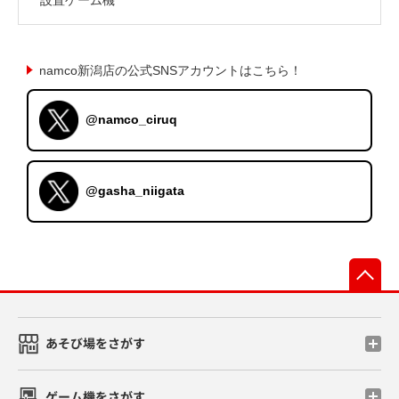
namco新潟店の公式SNSアカウントはこちら！
@namco_ciruq
@gasha_niigata
先
あそび場をさがす
ゲーム機をさがす