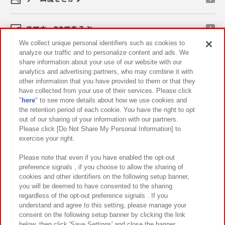
スマホ・PCであそぶ
We collect unique personal identifiers such as cookies to
analyze our traffic and to personalize content and ads. We
イベント・キャンペーン
share information about your use of our website with our
analytics and advertising partners, who may combine it with
other information that you have provided to them or that they
have collected from your use of their services. Please click
"
here
" to see more details about how we use cookies and
関連会社
サステナビリティ
サイトポリシー
the retention period of each cookie. You have the right to opt
out of our sharing of your information with our partners.
プライバシーポリシー
ウェブアクセシビリティ方針と検証結果
Please click [Do Not Share My Personal Information] to
exercise your right.
お取引先さまとともに
食品のご提供について
カスタマーハラスメント対応方針
よくあるご質問・お問い合わせ
Please note that even if you have enabled the opt-out
preference signals , if you choose to allow the sharing of
cookies and other identifiers on the following setup banner,
you will be deemed to have consented to the sharing
regardless of the opt-out preference signals . If you
understand and agree to this setting, please manage your
consent on the following setup banner by clicking the link
below, then click 'Save Settings' and close the banner.