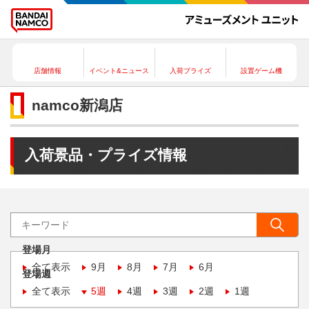
店舗情報
イベント&ニュース
入荷プライズ
設置ゲーム機
namco新潟店
入荷景品・プライズ情報
登場月
全て表示
9月
8月
7月
6月
登場週
全て表示
5週
4週
3週
2週
1週