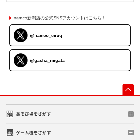
namco新潟店の公式SNSアカウントはこちら！
@namco_ciruq
@gasha_niigata
先
あそび場をさがす
ゲーム機をさがす