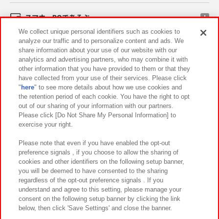
スマホ・PCであそぶ
We collect unique personal identifiers such as cookies to
analyze our traffic and to personalize content and ads. We
イベント・キャンペーン
share information about your use of our website with our
analytics and advertising partners, who may combine it with
other information that you have provided to them or that they
have collected from your use of their services. Please click
"
here
" to see more details about how we use cookies and
関連会社
サステナビリティ
サイトポリシー
the retention period of each cookie. You have the right to opt
out of our sharing of your information with our partners.
プライバシーポリシー
ウェブアクセシビリティ方針と検証結果
Please click [Do Not Share My Personal Information] to
exercise your right.
お取引先さまとともに
食品のご提供について
カスタマーハラスメント対応方針
よくあるご質問・お問い合わせ
Please note that even if you have enabled the opt-out
preference signals , if you choose to allow the sharing of
cookies and other identifiers on the following setup banner,
you will be deemed to have consented to the sharing
regardless of the opt-out preference signals . If you
understand and agree to this setting, please manage your
consent on the following setup banner by clicking the link
below, then click 'Save Settings' and close the banner.
©Bandai Namco Amusement Inc.