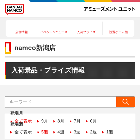
店舗情報
イベント&ニュース
入荷プライズ
設置ゲーム機
namco新潟店
入荷景品・プライズ情報
登場月
全て表示
9月
8月
7月
6月
登場週
全て表示
5週
4週
3週
2週
1週