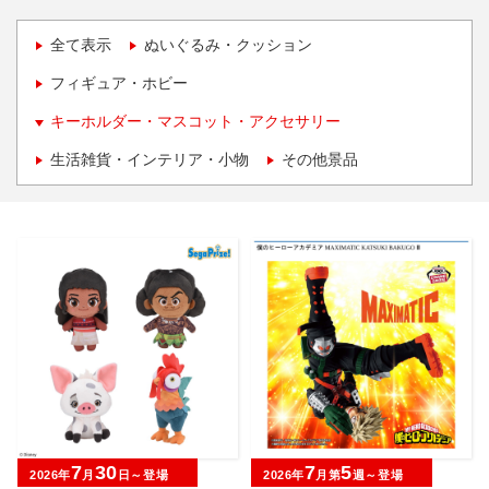
全て表示
ぬいぐるみ・クッション
フィギュア・ホビー
キーホルダー・マスコット・アクセサリー
生活雑貨・インテリア・小物
その他景品
7
30
7
5
2026年
月
日～登場
2026年
月第
週～登場