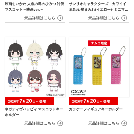
映画ちいかわ 人魚の島のひみつ 討伐
サンリオキャラクターズ カワイイ
マスコット～映画ver.～
まみれ-星まみれ(イエロー)- ミニマス
コット
7
20
7
20
2026年
月
日～登場
2026年
月
日～登場
ネガティヴハッピィ マスコットキー
ガラケーフィギュアキーホルダー
ホルダー