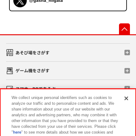
@gasha_niigata
先
あそび場をさがす
ゲーム機をさがす
スマホ・PCであそぶ
We collect unique personal identifiers such as cookies to
analyze our traffic and to personalize content and ads. We
イベント・キャンペーン
share information about your use of our website with our
analytics and advertising partners, who may combine it with
other information that you have provided to them or that they
have collected from your use of their services. Please click
"
here
" to see more details about how we use cookies and
関連会社
サステナビリティ
サイトポリシー