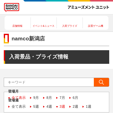
店舗情報
イベント&ニュース
入荷プライズ
設置ゲーム機
namco新潟店
入荷景品・プライズ情報
登場月
全て表示
9月
8月
7月
6月
登場週
全て表示
5週
4週
3週
2週
1週