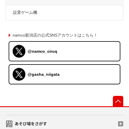
設置ゲーム機
namco新潟店の公式SNSアカウントはこちら！
@namco_ciruq
@gasha_niigata
先
あそび場をさがす