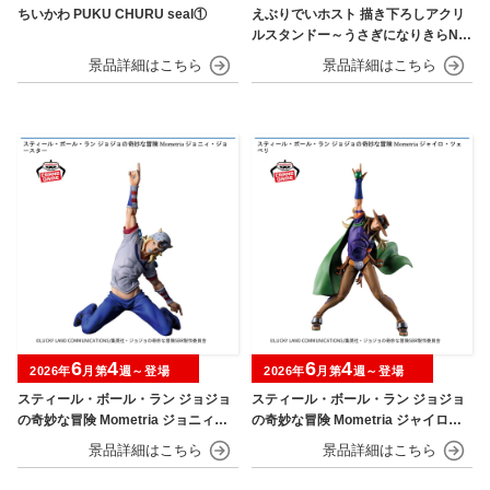
ちいかわ PUKU CHURU seal①
えぶりでいホスト 描き下ろしアクリ
ルスタンドー～うさぎになりきらNIG
HT～
6
4
6
4
2026年
月第
週～登場
2026年
月第
週～登場
スティール・ボール・ラン ジョジョ
スティール・ボール・ラン ジョジョ
の奇妙な冒険 Mometria ジョニィ・
の奇妙な冒険 Mometria ジャイロ・
ジョースター
ツェペリ