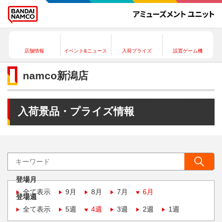
店舗情報
イベント&ニュース
入荷プライズ
設置ゲーム機
namco新潟店
入荷景品・プライズ情報
登場月
全て表示
9月
8月
7月
6月
登場週
全て表示
5週
4週
3週
2週
1週