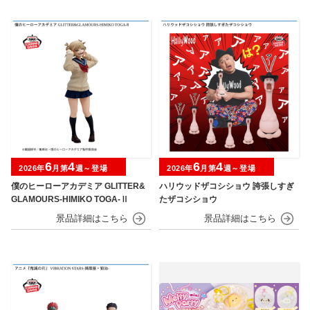
6
4
6
4
2026年
月第
週～登場
2026年
月第
週～登場
僕のヒーローアカデミア GLITTER&
ハリウッドザコシショウ 誇張しすぎ
GLAMOURS-HIMIKO TOGA-Ⅱ
たザコシショウ