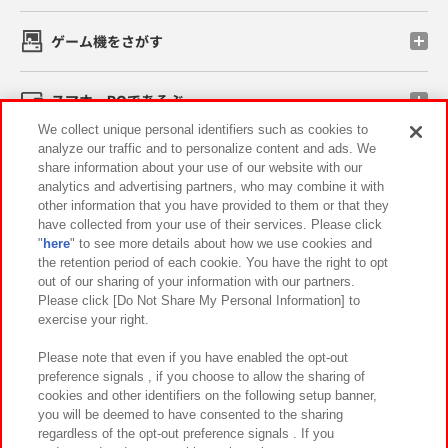
ゲーム機をさがす
スマホ・PCであそぶ
We collect unique personal identifiers such as cookies to
analyze our traffic and to personalize content and ads. We
イベント・キャンペーン
share information about your use of our website with our
analytics and advertising partners, who may combine it with
other information that you have provided to them or that they
have collected from your use of their services. Please click
"
here
" to see more details about how we use cookies and
関連会社
サステナビリティ
サイトポリシー
the retention period of each cookie. You have the right to opt
out of our sharing of your information with our partners.
プライバシーポリシー
ウェブアクセシビリティ方針と検証結果
Please click [Do Not Share My Personal Information] to
exercise your right.
お取引先さまとともに
食品のご提供について
カスタマーハラスメント対応方針
よくあるご質問・お問い合わせ
Please note that even if you have enabled the opt-out
preference signals , if you choose to allow the sharing of
cookies and other identifiers on the following setup banner,
you will be deemed to have consented to the sharing
regardless of the opt-out preference signals . If you