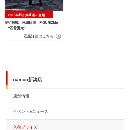
6
4
2026年
月第
週～登場
呪術廻戦 死滅回游 FIGURIZMα
“乙骨憂太”
namco新潟店
店舗情報
イベント&ニュース
入荷プライズ