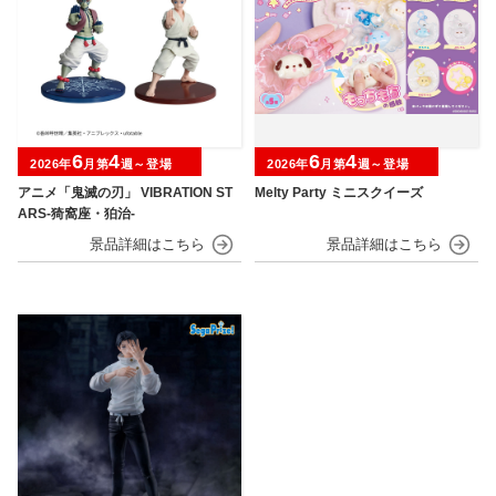
6
4
6
4
2026年
月第
週～登場
2026年
月第
週～登場
アニメ「鬼滅の刃」 VIBRATION ST
Melty Party ミニスクイーズ
ARS-猗窩座・狛治-