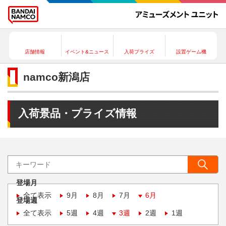
店舗情報
イベント&ニュース
入荷プライズ
設置ゲーム機
namco新潟店
入荷景品・プライズ情報
登場月
全て表示
9月
8月
7月
6月
登場週
全て表示
5週
4週
3週
2週
1週