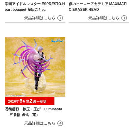
学園アイドルマスター ESPRESTO-H
僕のヒーローアカデミア MAXIMATI
eart bouquet-藤田ことね
C ERASER HEAD
6
2
2026年
月第
週～登場
呪術廻戦 懐玉・玉折 Luminasta
‐五条悟‐虚式「茈」