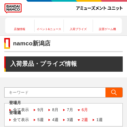
店舗情報
イベント&ニュース
入荷プライズ
設置ゲーム機
namco新潟店
入荷景品・プライズ情報
登場月
全て表示
9月
8月
7月
6月
登場週
全て表示
5週
4週
3週
2週
1週