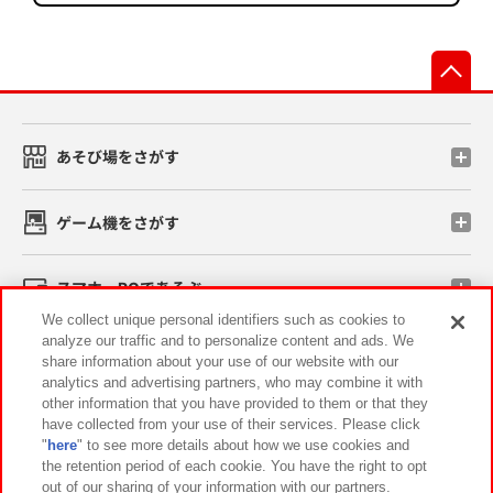
先
あそび場をさがす
ゲーム機をさがす
スマホ・PCであそぶ
We collect unique personal identifiers such as cookies to
analyze our traffic and to personalize content and ads. We
イベント・キャンペーン
share information about your use of our website with our
analytics and advertising partners, who may combine it with
other information that you have provided to them or that they
have collected from your use of their services. Please click
"
here
" to see more details about how we use cookies and
関連会社
サステナビリティ
サイトポリシー
the retention period of each cookie. You have the right to opt
out of our sharing of your information with our partners.