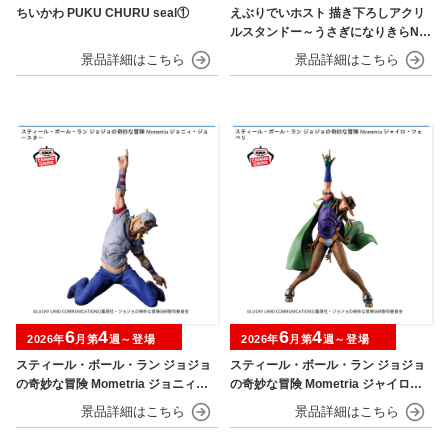
ちいかわ PUKU CHURU seal①
えぶりでいホスト 描き下ろしアクリ
ルスタンドー～うさぎになりきらNIG
HT～
6
4
6
4
2026年
月第
週～登場
2026年
月第
週～登場
スティール・ボール・ラン ジョジョ
スティール・ボール・ラン ジョジョ
の奇妙な冒険 Mometria ジョニィ・
の奇妙な冒険 Mometria ジャイロ・
ジョースター
ツェペリ