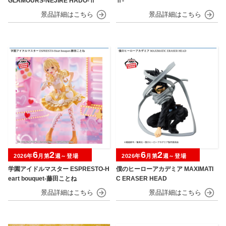
GLAMOURS-NEJIRE HADO-Ⅱ
Ⅱ-
6
2
6
2
2026年
月第
週～登場
2026年
月第
週～登場
学園アイドルマスター ESPRESTO-H
僕のヒーローアカデミア MAXIMATI
eart bouquet-藤田ことね
C ERASER HEAD