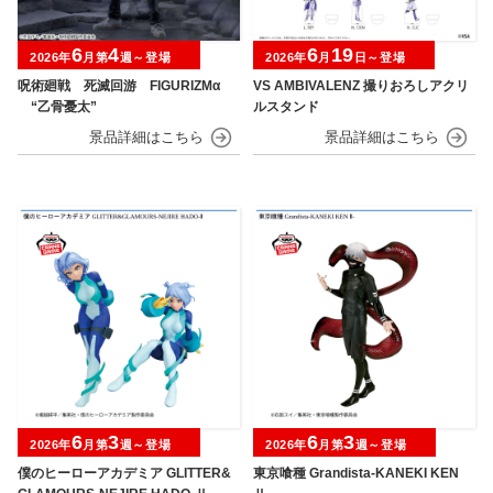
6
4
6
19
2026年
月第
週～登場
2026年
月
日～登場
呪術廻戦 死滅回游 FIGURIZMα
VS AMBIVALENZ 撮りおろしアクリ
“乙骨憂太”
ルスタンド
6
3
6
3
2026年
月第
週～登場
2026年
月第
週～登場
僕のヒーローアカデミア GLITTER&
東京喰種 Grandista-KANEKI KEN