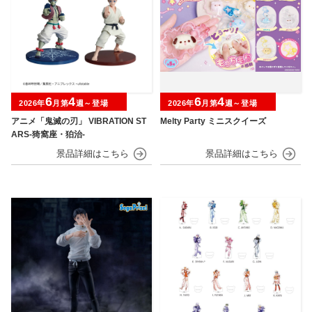
6
4
6
4
2026年
月第
週～登場
2026年
月第
週～登場
アニメ「鬼滅の刃」 VIBRATION ST
Melty Party ミニスクイーズ
ARS-猗窩座・狛治-