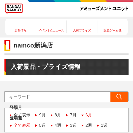
店舗情報
イベント&ニュース
入荷プライズ
設置ゲーム機
namco新潟店
入荷景品・プライズ情報
登場月
全て表示
9月
8月
7月
6月
登場週
全て表示
5週
4週
3週
2週
1週