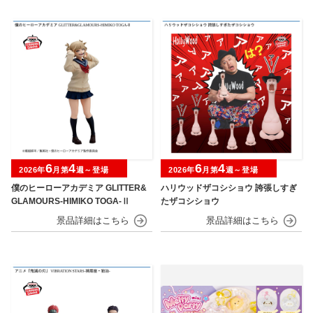
6
4
6
4
2026年
月第
週～登場
2026年
月第
週～登場
僕のヒーローアカデミア GLITTER&
ハリウッドザコシショウ 誇張しすぎ
GLAMOURS-HIMIKO TOGA-Ⅱ
たザコシショウ