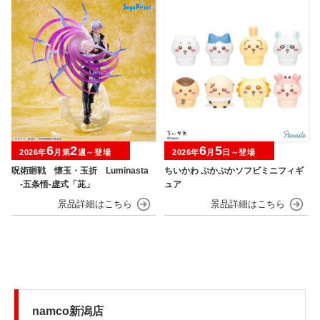
6
2
6
5
2026年
月第
週～登場
2026年
月
日～登場
呪術廻戦 懐玉・玉折 Luminasta
ちいかわ ぷかぷかソフビミニフィギ
‐五条悟‐虚式「茈」
ュア
namco新潟店