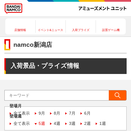
店舗情報
イベント&ニュース
入荷プライズ
設置ゲーム機
namco新潟店
入荷景品・プライズ情報
登場月
全て表示
9月
8月
7月
6月
登場週
全て表示
5週
4週
3週
2週
1週