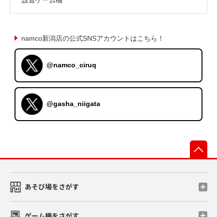
namco新潟店の公式SNSアカウントはこちら！
@namco_ciruq
@gasha_niigata
先
あそび場をさがす
ゲーム機をさがす