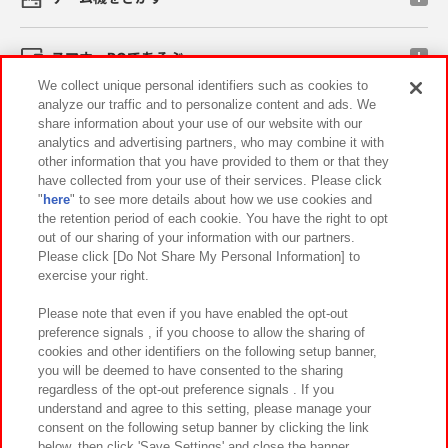
スマホ・PCであそぶ
We collect unique personal identifiers such as cookies to
analyze our traffic and to personalize content and ads. We
イベント・キャンペーン
share information about your use of our website with our
analytics and advertising partners, who may combine it with
other information that you have provided to them or that they
have collected from your use of their services. Please click
"
here
" to see more details about how we use cookies and
関連会社
サステナビリティ
サイトポリシー
the retention period of each cookie. You have the right to opt
out of our sharing of your information with our partners.
プライバシーポリシー
ウェブアクセシビリティ方針と検証結果
Please click [Do Not Share My Personal Information] to
exercise your right.
お取引先さまとともに
食品のご提供について
カスタマーハラスメント対応方針
よくあるご質問・お問い合わせ
Please note that even if you have enabled the opt-out
preference signals , if you choose to allow the sharing of
cookies and other identifiers on the following setup banner,
you will be deemed to have consented to the sharing
regardless of the opt-out preference signals . If you
understand and agree to this setting, please manage your
consent on the following setup banner by clicking the link
below, then click 'Save Settings' and close the banner.