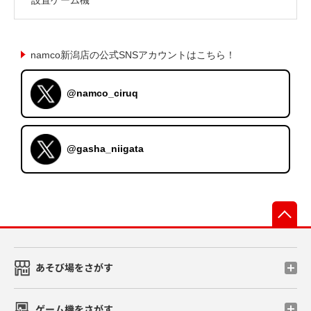
namco新潟店の公式SNSアカウントはこちら！
@namco_ciruq
@gasha_niigata
先
あそび場をさがす
ゲーム機をさがす