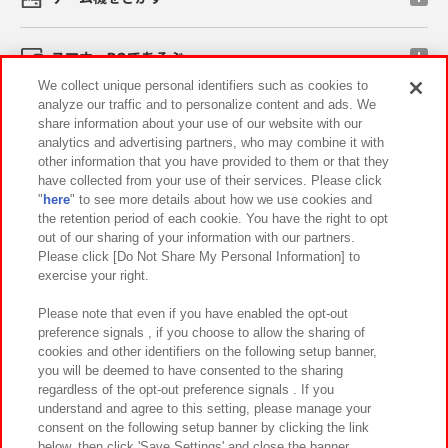
スマホ・PCであそぶ
We collect unique personal identifiers such as cookies to
analyze our traffic and to personalize content and ads. We
イベント・キャンペーン
share information about your use of our website with our
analytics and advertising partners, who may combine it with
other information that you have provided to them or that they
have collected from your use of their services. Please click
"
here
" to see more details about how we use cookies and
関連会社
サステナビリティ
サイトポリシー
the retention period of each cookie. You have the right to opt
out of our sharing of your information with our partners.
プライバシーポリシー
ウェブアクセシビリティ方針と検証結果
Please click [Do Not Share My Personal Information] to
exercise your right.
お取引先さまとともに
食品のご提供について
カスタマーハラスメント対応方針
よくあるご質問・お問い合わせ
Please note that even if you have enabled the opt-out
preference signals , if you choose to allow the sharing of
cookies and other identifiers on the following setup banner,
you will be deemed to have consented to the sharing
regardless of the opt-out preference signals . If you
understand and agree to this setting, please manage your
consent on the following setup banner by clicking the link
below, then click 'Save Settings' and close the banner.