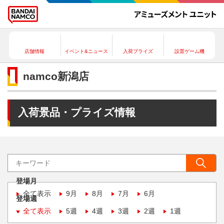
店舗情報
イベント&ニュース
入荷プライズ
設置ゲーム機
namco新潟店
入荷景品・プライズ情報
登場月
全て表示
9月
8月
7月
6月
登場週
全て表示
5週
4週
3週
2週
1週