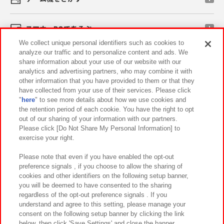
スマホ・PCであそぶ
We collect unique personal identifiers such as cookies to
analyze our traffic and to personalize content and ads. We
イベント・キャンペーン
share information about your use of our website with our
analytics and advertising partners, who may combine it with
other information that you have provided to them or that they
have collected from your use of their services. Please click
"
here
" to see more details about how we use cookies and
関連会社
サステナビリティ
サイトポリシー
the retention period of each cookie. You have the right to opt
out of our sharing of your information with our partners.
プライバシーポリシー
ウェブアクセシビリティ方針と検証結果
Please click [Do Not Share My Personal Information] to
exercise your right.
お取引先さまとともに
食品のご提供について
カスタマーハラスメント対応方針
よくあるご質問・お問い合わせ
Please note that even if you have enabled the opt-out
preference signals , if you choose to allow the sharing of
cookies and other identifiers on the following setup banner,
you will be deemed to have consented to the sharing
regardless of the opt-out preference signals . If you
understand and agree to this setting, please manage your
consent on the following setup banner by clicking the link
below, then click 'Save Settings' and close the banner.