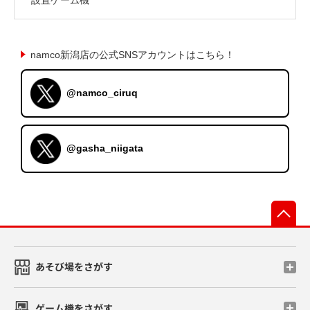
namco新潟店の公式SNSアカウントはこちら！
@namco_ciruq
@gasha_niigata
先
あそび場をさがす
ゲーム機をさがす