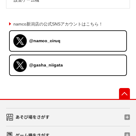
namco新潟店の公式SNSアカウントはこちら！
@namco_ciruq
@gasha_niigata
先
あそび場をさがす
ゲーム機をさがす