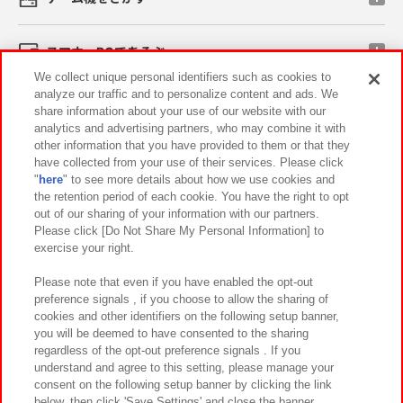
スマホ・PCであそぶ
We collect unique personal identifiers such as cookies to
analyze our traffic and to personalize content and ads. We
イベント・キャンペーン
share information about your use of our website with our
analytics and advertising partners, who may combine it with
other information that you have provided to them or that they
have collected from your use of their services. Please click
"
here
" to see more details about how we use cookies and
関連会社
サステナビリティ
サイトポリシー
the retention period of each cookie. You have the right to opt
out of our sharing of your information with our partners.
プライバシーポリシー
ウェブアクセシビリティ方針と検証結果
Please click [Do Not Share My Personal Information] to
exercise your right.
お取引先さまとともに
食品のご提供について
カスタマーハラスメント対応方針
よくあるご質問・お問い合わせ
Please note that even if you have enabled the opt-out
preference signals , if you choose to allow the sharing of
cookies and other identifiers on the following setup banner,
you will be deemed to have consented to the sharing
regardless of the opt-out preference signals . If you
understand and agree to this setting, please manage your
consent on the following setup banner by clicking the link
below, then click 'Save Settings' and close the banner.