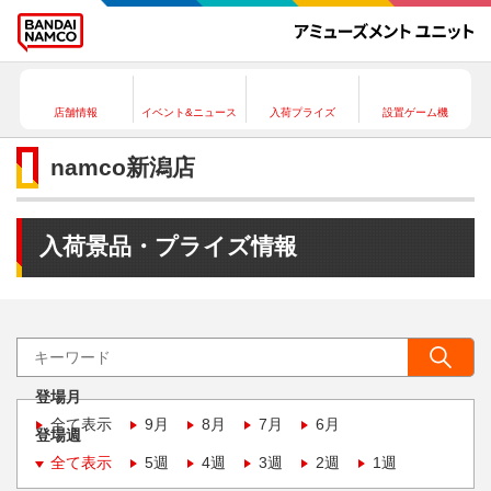
店舗情報
イベント&ニュース
入荷プライズ
設置ゲーム機
namco新潟店
入荷景品・プライズ情報
登場月
全て表示
9月
8月
7月
6月
登場週
全て表示
5週
4週
3週
2週
1週