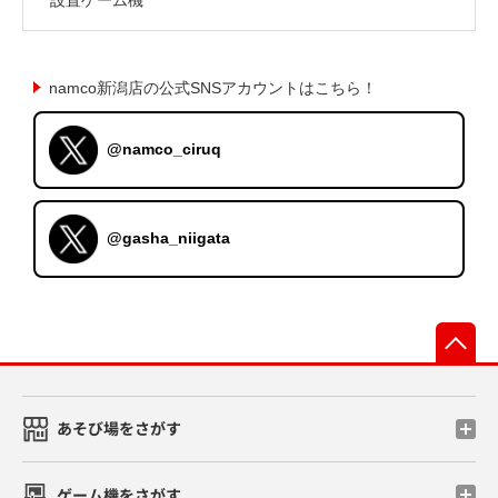
namco新潟店の公式SNSアカウントはこちら！
@namco_ciruq
@gasha_niigata
先
あそび場をさがす
ゲーム機をさがす