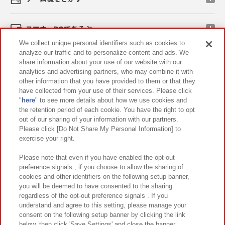
スマホ・PCであそぶ
We collect unique personal identifiers such as cookies to
analyze our traffic and to personalize content and ads. We
イベント・キャンペーン
share information about your use of our website with our
analytics and advertising partners, who may combine it with
other information that you have provided to them or that they
have collected from your use of their services. Please click
"
here
" to see more details about how we use cookies and
関連会社
サステナビリティ
サイトポリシー
the retention period of each cookie. You have the right to opt
out of our sharing of your information with our partners.
プライバシーポリシー
ウェブアクセシビリティ方針と検証結果
Please click [Do Not Share My Personal Information] to
exercise your right.
お取引先さまとともに
食品のご提供について
カスタマーハラスメント対応方針
よくあるご質問・お問い合わせ
Please note that even if you have enabled the opt-out
preference signals , if you choose to allow the sharing of
cookies and other identifiers on the following setup banner,
you will be deemed to have consented to the sharing
regardless of the opt-out preference signals . If you
understand and agree to this setting, please manage your
consent on the following setup banner by clicking the link
below, then click 'Save Settings' and close the banner.