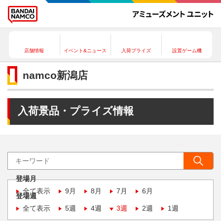
店舗情報
イベント&ニュース
入荷プライズ
設置ゲーム機
namco新潟店
入荷景品・プライズ情報
登場月
全て表示
9月
8月
7月
6月
登場週
全て表示
5週
4週
3週
2週
1週