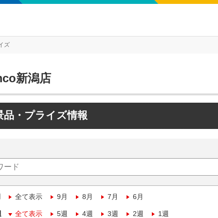
イズ
mco新潟店
景品・プライズ情報
月
全て表示
9月
8月
7月
6月
週
全て表示
5週
4週
3週
2週
1週