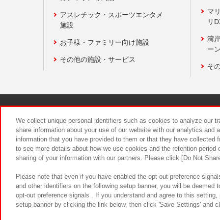
マ
アスレチック・スポーツエンタメ
リD
施設
湾
お子様・ファミリー向け施設
ーン
その他の施設・サービス
そ
関連会社
サステナビリティ
We collect unique personal identifiers such as cookies to analyze our t
share information about your use of our website with our analytics and 
information that you have provided to them or that they have collected f
食品のご提
to see more details about how we use cookies and the retention period o
sharing of your information with our partners. Please click [Do Not Shar
Please note that even if you have enabled the opt-out preference signals
and other identifiers on the following setup banner, you will be deemed 
opt-out preference signals . If you understand and agree to this setting
setup banner by clicking the link below, then click 'Save Settings' and c
©Bandai Namco Amusement Inc.
©Ba