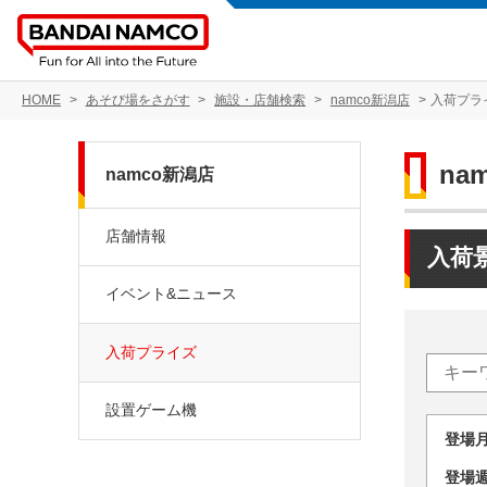
HOME
あそび場をさがす
施設・店舗検索
namco新潟店
入荷プラ
na
namco新潟店
店舗情報
入荷
イベント&ニュース
入荷プライズ
設置ゲーム機
登場
登場