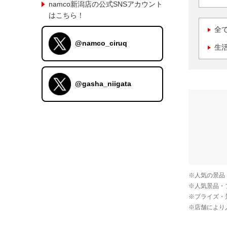
namco新潟店の公式SNSアカウント
はこちら！
全
@namco_ciruq
生
@gasha_niigata