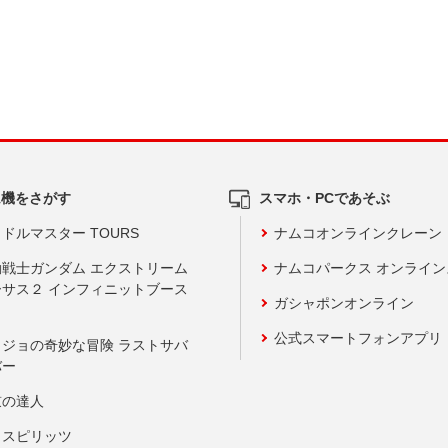
ム機をさがす
スマホ・PCであそぶ
ドルマスター TOURS
ナムコオンラインクレーン
動戦士ガンダム エクストリーム
ナムコパークス オンライ
ーサス２ インフィニットブース
ガシャポンオンライン
公式スマートフォンアプリ
ョジョの奇妙な冒険 ラストサバ
バー
鼓の達人
りスピリッツ