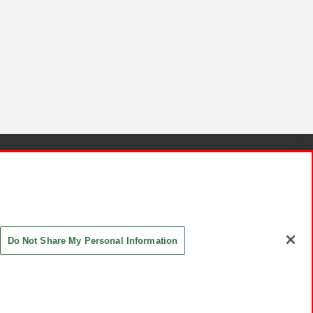
針と検証結果
お取引先さまとともに
お問い合わせ
Do Not Share My Personal Information
ASHIKI Co., Ltd. All Rights Reserved.