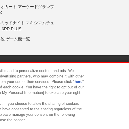
リオカート アーケードグランプ
X
岸ミッドナイト マキシマムチュ
 6RR PLUS
の他 ゲーム機一覧
サイトポリシー
プライバシーポリシー
ウェブアクセシビリティ方
raffic and to personalize content and ads. We
advertising partners, who may combine it with other
rom your use of their services. Please click "
here
"
供について
カスタマーハラスメント対応方針
よくあるご質問・
f each cookie. You have the right to opt out of our
e My Personal Information] to exercise your right.
 , if you choose to allow the sharing of cookies
to have consented to the sharing regardless of the
, please manage your consent on the following
lose the banner.
ndai Namco Amusement Lab Inc.
©Bandai Namco Experience Inc.
©HANAY