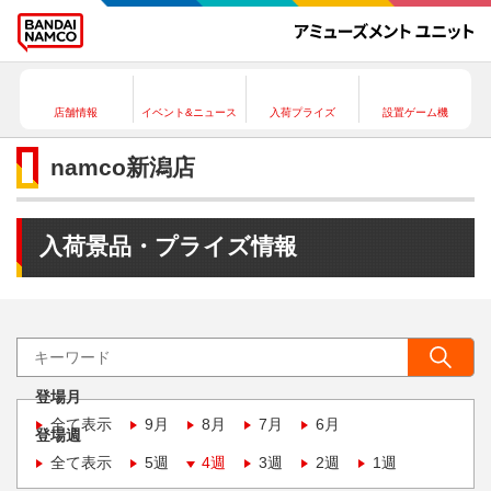
店舗情報
イベント&ニュース
入荷プライズ
設置ゲーム機
namco新潟店
入荷景品・プライズ情報
登場月
全て表示
9月
8月
7月
6月
登場週
全て表示
5週
4週
3週
2週
1週