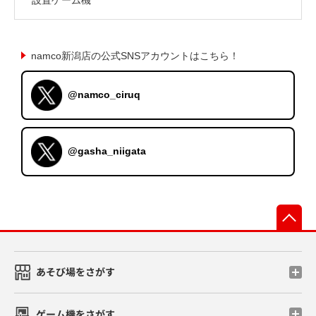
namco新潟店の公式SNSアカウントはこちら！
@namco_ciruq
@gasha_niigata
先
あそび場をさがす
ゲーム機をさがす