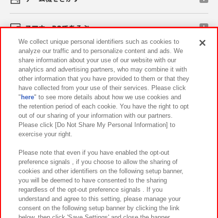
スマホ・PCであそぶ
We collect unique personal identifiers such as cookies to
analyze our traffic and to personalize content and ads. We
イベント・キャンペーン
share information about your use of our website with our
analytics and advertising partners, who may combine it with
other information that you have provided to them or that they
have collected from your use of their services. Please click
"
here
" to see more details about how we use cookies and
関連会社
サステナビリティ
サイトポリシー
the retention period of each cookie. You have the right to opt
out of our sharing of your information with our partners.
プライバシーポリシー
ウェブアクセシビリティ方針と検証結果
Please click [Do Not Share My Personal Information] to
exercise your right.
お取引先さまとともに
食品のご提供について
カスタマーハラスメント対応方針
よくあるご質問・お問い合わせ
Please note that even if you have enabled the opt-out
preference signals , if you choose to allow the sharing of
cookies and other identifiers on the following setup banner,
you will be deemed to have consented to the sharing
regardless of the opt-out preference signals . If you
understand and agree to this setting, please manage your
consent on the following setup banner by clicking the link
below, then click 'Save Settings' and close the banner.