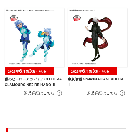
6
3
6
3
2026年
月第
週～登場
2026年
月第
週～登場
僕のヒーローアカデミア GLITTER&
東京喰種 Grandista-KANEKI KEN
GLAMOURS-NEJIRE HADO-Ⅱ
Ⅱ-