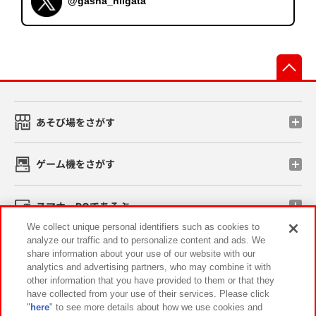
@gasha_niigata
先
あそび場をさがす
ゲーム機をさがす
スマホ・PCであそぶ
We collect unique personal identifiers such as cookies to
analyze our traffic and to personalize content and ads. We
イベント・キャンペーン
share information about your use of our website with our
analytics and advertising partners, who may combine it with
other information that you have provided to them or that they
have collected from your use of their services. Please click
"
here
" to see more details about how we use cookies and
関連会社
サステナビリティ
サイトポリシー