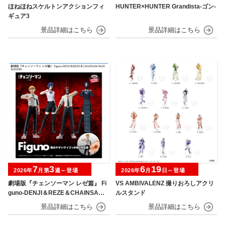
ほねほねスケルトンアクションフィ
HUNTER×HUNTER Grandista-ゴン-
ギュア3
7
3
6
19
2026年
月第
週～登場
2026年
月
日～登場
劇場版『チェンソーマン レゼ篇』 Fi
VS AMBIVALENZ 撮りおろしアクリ
guno-DENJI＆REZE＆CHAINSAW
ルスタンド
MAN＆BOMB-