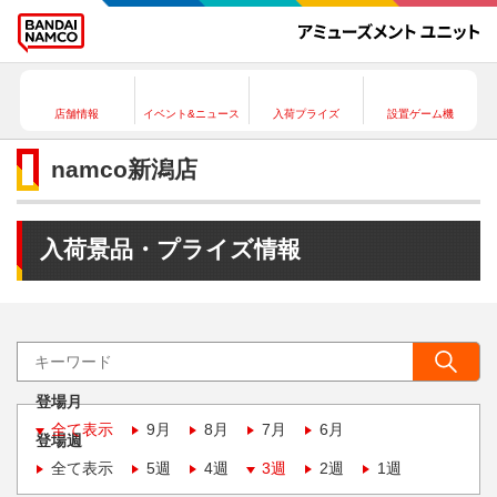
店舗情報
イベント&ニュース
入荷プライズ
設置ゲーム機
namco新潟店
入荷景品・プライズ情報
登場月
全て表示
9月
8月
7月
6月
登場週
全て表示
5週
4週
3週
2週
1週