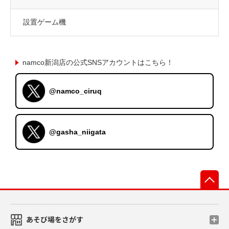
設置ゲーム機
namco新潟店の公式SNSアカウントはこちら！
@namco_ciruq
@gasha_niigata
先
あそび場をさがす