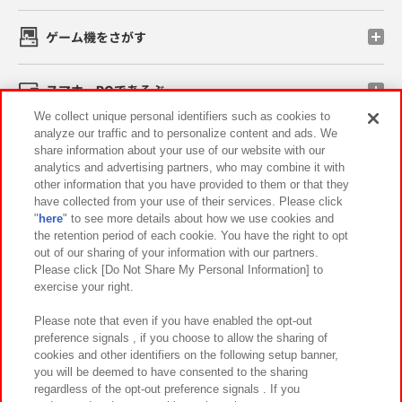
ゲーム機をさがす
スマホ・PCであそぶ
We collect unique personal identifiers such as cookies to
analyze our traffic and to personalize content and ads. We
イベント・キャンペーン
share information about your use of our website with our
analytics and advertising partners, who may combine it with
other information that you have provided to them or that they
have collected from your use of their services. Please click
"
here
" to see more details about how we use cookies and
関連会社
サステナビリティ
サイトポリシー
the retention period of each cookie. You have the right to opt
out of our sharing of your information with our partners.
プライバシーポリシー
ウェブアクセシビリティ方針と検証結果
Please click [Do Not Share My Personal Information] to
exercise your right.
お取引先さまとともに
食品のご提供について
カスタマーハラスメント対応方針
よくあるご質問・お問い合わせ
Please note that even if you have enabled the opt-out
preference signals , if you choose to allow the sharing of
cookies and other identifiers on the following setup banner,
you will be deemed to have consented to the sharing
regardless of the opt-out preference signals . If you