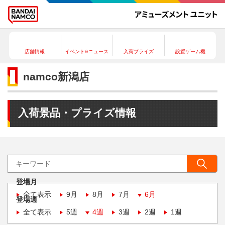
店舗情報
イベント&ニュース
入荷プライズ
設置ゲーム機
namco新潟店
入荷景品・プライズ情報
登場月
全て表示
9月
8月
7月
6月
登場週
全て表示
5週
4週
3週
2週
1週