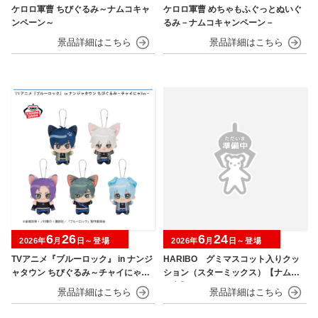
ケロロ軍曹 ちびぐるみ～ナムコキャ
ケロロ軍曹 めちゃもふぐっとぬいぐ
ンペーン～
るみ－ナムコキャンペーン－
6
26
6
24
2026年
月
日～登場
2026年
月
日～登場
TVアニメ『ブルーロック』 in ナンジ
HARIBO グミマスコット入りクッ
ャタウン ちびぐるみ～チャイにゃFe
ション（スターミックス）【ナムコ
s～
限定】