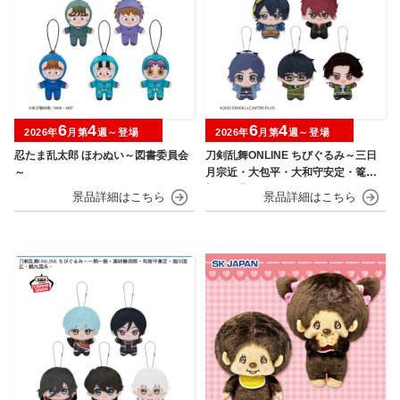
6
4
6
4
2026年
月第
週～登場
2026年
月第
週～登場
忍たま乱太郎 ほわぬい～図書委員会
刀剣乱舞ONLINE ちびぐるみ～三日
～
月宗近・大包平・大和守安定・篭手
切江・豊前江～