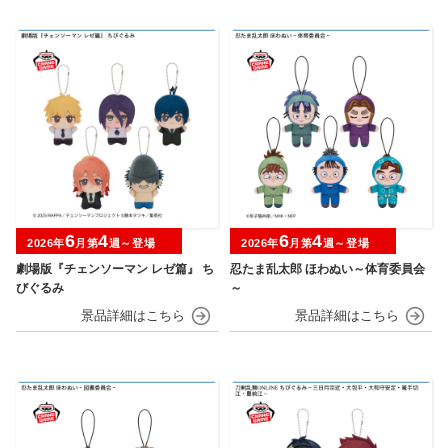
6
4
6
4
2026年
月第
週～登場
2026年
月第
週～登場
劇場版『チェンソーマン レゼ篇』 ち
忍たま乱太郎 ほわぬい～体育委員会
びぐるみ
～