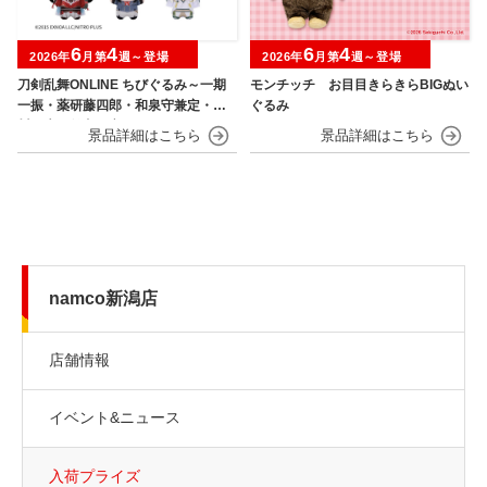
6
4
6
4
2026年
月第
週～登場
2026年
月第
週～登場
刀剣乱舞ONLINE ちびぐるみ～一期
モンチッチ お目目きらきらBIGぬい
一振・薬研藤四郎・和泉守兼定・堀
ぐるみ
川国広・鶴丸国永～
namco新潟店
店舗情報
イベント&ニュース
入荷プライズ