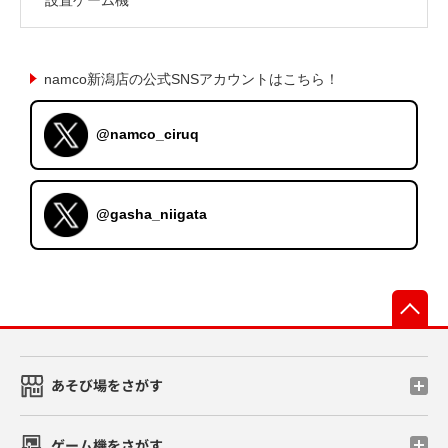
namco新潟店の公式SNSアカウントはこちら！
@namco_ciruq
@gasha_niigata
先
あそび場をさがす
ゲーム機をさがす