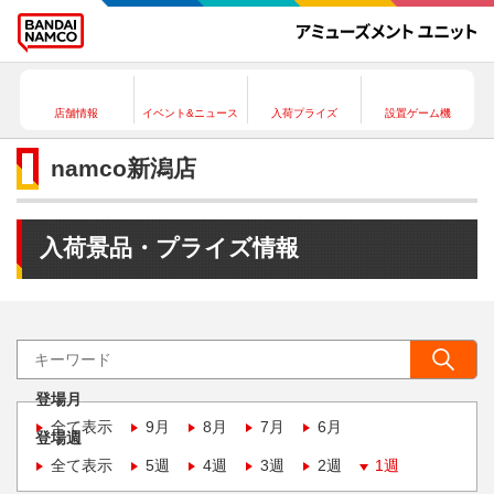
店舗情報
イベント&ニュース
入荷プライズ
設置ゲーム機
namco新潟店
入荷景品・プライズ情報
登場月
全て表示
9月
8月
7月
6月
登場週
全て表示
5週
4週
3週
2週
1週