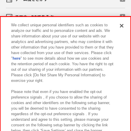
スマホ・PCであそぶ
We collect unique personal identifiers such as cookies to
analyze our traffic and to personalize content and ads. We
イベント・キャンペーン
share information about your use of our website with our
analytics and advertising partners, who may combine it with
other information that you have provided to them or that they
have collected from your use of their services. Please click
"
here
" to see more details about how we use cookies and
関連会社
サステナビリティ
サイトポリシー
the retention period of each cookie. You have the right to opt
out of our sharing of your information with our partners.
プライバシーポリシー
ウェブアクセシビリティ方針と検証結果
Please click [Do Not Share My Personal Information] to
exercise your right.
お取引先さまとともに
食品のご提供について
カスタマーハラスメント対応方針
よくあるご質問・お問い合わせ
Please note that even if you have enabled the opt-out
preference signals , if you choose to allow the sharing of
cookies and other identifiers on the following setup banner,
you will be deemed to have consented to the sharing
regardless of the opt-out preference signals . If you
understand and agree to this setting, please manage your
consent on the following setup banner by clicking the link
below, then click 'Save Settings' and close the banner.