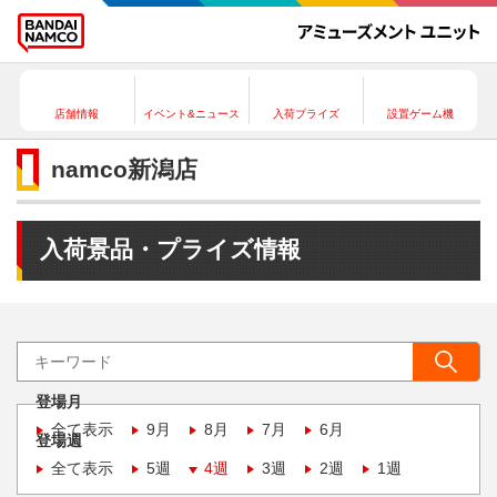
店舗情報
イベント&ニュース
入荷プライズ
設置ゲーム機
namco新潟店
入荷景品・プライズ情報
登場月
全て表示
9月
8月
7月
6月
登場週
全て表示
5週
4週
3週
2週
1週