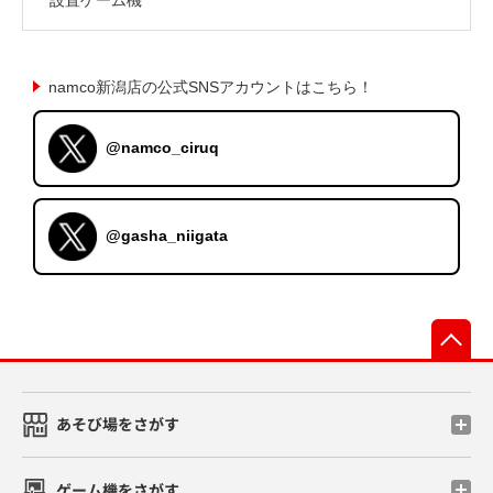
namco新潟店の公式SNSアカウントはこちら！
@namco_ciruq
@gasha_niigata
先
あそび場をさがす
ゲーム機をさがす