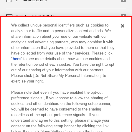
スマホ・PCであそぶ
We collect unique personal identifiers such as cookies to
analyze our traffic and to personalize content and ads. We
イベント・キャンペーン
share information about your use of our website with our
analytics and advertising partners, who may combine it with
other information that you have provided to them or that they
have collected from your use of their services. Please click
"
here
" to see more details about how we use cookies and
関連会社
サステナビリティ
サイトポリシー
the retention period of each cookie. You have the right to opt
out of our sharing of your information with our partners.
プライバシーポリシー
ウェブアクセシビリティ方針と検証結果
Please click [Do Not Share My Personal Information] to
exercise your right.
お取引先さまとともに
食品のご提供について
カスタマーハラスメント対応方針
よくあるご質問・お問い合わせ
Please note that even if you have enabled the opt-out
preference signals , if you choose to allow the sharing of
cookies and other identifiers on the following setup banner,
you will be deemed to have consented to the sharing
regardless of the opt-out preference signals . If you
understand and agree to this setting, please manage your
consent on the following setup banner by clicking the link
below, then click 'Save Settings' and close the banner.