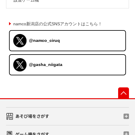
namco新潟店の公式SNSアカウントはこちら！
@namco_ciruq
@gasha_niigata
先
あそび場をさがす
ゲーム機をさがす