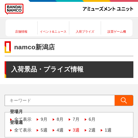
店舗情報
イベント&ニュース
入荷プライズ
設置ゲーム機
namco新潟店
入荷景品・プライズ情報
登場月
全て表示
9月
8月
7月
6月
登場週
全て表示
5週
4週
3週
2週
1週