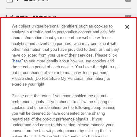
スマホ・PCであそぶ
We collect unique personal identifiers such as cookies to
analyze our traffic and to personalize content and ads. We
イベント・キャンペーン
share information about your use of our website with our
analytics and advertising partners, who may combine it with
other information that you have provided to them or that they
have collected from your use of their services. Please click
"
here
" to see more details about how we use cookies and
関連会社
サステナビリティ
サイトポリシー
the retention period of each cookie. You have the right to opt
out of our sharing of your information with our partners.
プライバシーポリシー
ウェブアクセシビリティ方針と検証結果
Please click [Do Not Share My Personal Information] to
exercise your right.
お取引先さまとともに
食品のご提供について
カスタマーハラスメント対応方針
よくあるご質問・お問い合わせ
Please note that even if you have enabled the opt-out
preference signals , if you choose to allow the sharing of
cookies and other identifiers on the following setup banner,
you will be deemed to have consented to the sharing
regardless of the opt-out preference signals . If you
understand and agree to this setting, please manage your
consent on the following setup banner by clicking the link
below, then click 'Save Settings' and close the banner.